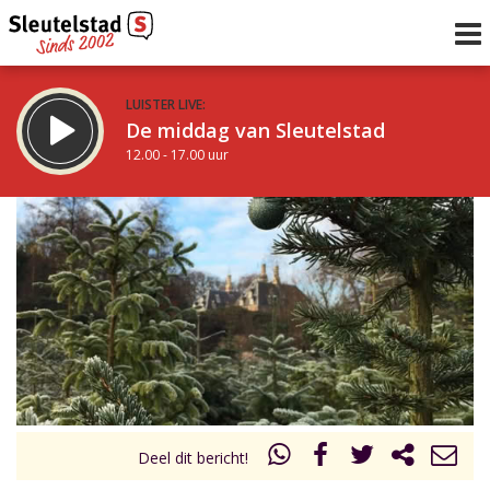
LUISTER LIVE:
De middag van Sleutelstad
12.00 - 17.00 uur
STRAKS:
Sleutelstad 30
17.00 - 19.00 uur
uur 1 van 0
Vorig uur
Volgend uur
Inklappen
Deel dit bericht!