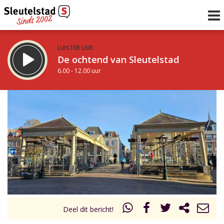
LUISTER LIVE:
De ochtend van Sleutelstad
6.00 - 12.00 uur
STRAKS:
De middag van Sleutelstad
12.00 - 19.00 uur
uur 1 van 0
Vorig uur
Volgend uur
Inklappen
Deel dit bericht!