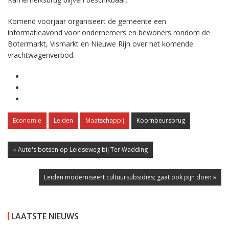
Komend voorjaar organiseert de gemeente een
informatieavond voor ondernemers en bewoners rondom de
Botermarkt, Vismarkt en Nieuwe Rijn over het komende
vrachtwagenverbod.
Economie
Leiden
Maatschappij
Koornbeursbrug
« Auto's botsen op Leidseweg bij Ter Wadding
Leiden moderniseert cultuursubsidies; gaat ook pijn doen »
LAATSTE NIEUWS