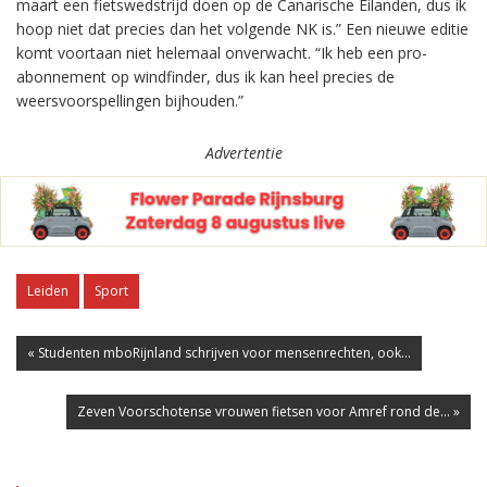
maart een fietswedstrijd doen op de Canarische Eilanden, dus ik
hoop niet dat precies dan het volgende NK is.” Een nieuwe editie
komt voortaan niet helemaal onverwacht. “Ik heb een pro-
abonnement op windfinder, dus ik kan heel precies de
weersvoorspellingen bijhouden.”
Advertentie
Leiden
Sport
« Studenten mboRijnland schrijven voor mensenrechten, ook...
Zeven Voorschotense vrouwen fietsen voor Amref rond de... »