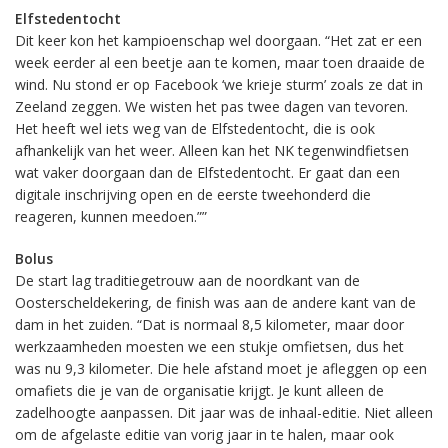
Elfstedentocht
Dit keer kon het kampioenschap wel doorgaan. “Het zat er een
week eerder al een beetje aan te komen, maar toen draaide de
wind. Nu stond er op Facebook ‘we krieje sturm’ zoals ze dat in
Zeeland zeggen. We wisten het pas twee dagen van tevoren.
Het heeft wel iets weg van de Elfstedentocht, die is ook
afhankelijk van het weer. Alleen kan het NK tegenwindfietsen
wat vaker doorgaan dan de Elfstedentocht. Er gaat dan een
digitale inschrijving open en de eerste tweehonderd die
reageren, kunnen meedoen.””
Bolus
De start lag traditiegetrouw aan de noordkant van de
Oosterscheldekering, de finish was aan de andere kant van de
dam in het zuiden. “Dat is normaal 8,5 kilometer, maar door
werkzaamheden moesten we een stukje omfietsen, dus het
was nu 9,3 kilometer. Die hele afstand moet je afleggen op een
omafiets die je van de organisatie krijgt. Je kunt alleen de
zadelhoogte aanpassen. Dit jaar was de inhaal-editie. Niet alleen
om de afgelaste editie van vorig jaar in te halen, maar ook