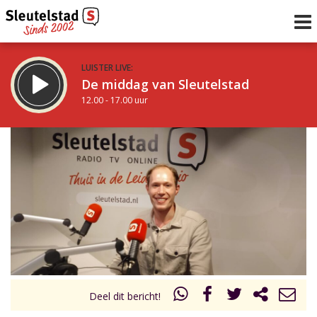
LUISTER LIVE:
De middag van Sleutelstad
12.00 - 17.00 uur
STRAKS:
Sleutelstad 30
17.00 - 19.00 uur
uur 1 van 0
Vorig uur
Volgend uur
Inklappen
Deel dit bericht!