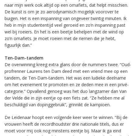
naar mijn werk ook altijd op een omafiets, dat helpt misschien.
De kunst is om je zo aerodynamisch mogelijk voorover te
buigen. Het is een inspanning van ongeveer twintig minuten. Ik
heb in mijn studententijd veel geroeid en zo’n inspanning past
wel bij roeiers. En het is een beetje behelpen met de wind op
zo’n omafiets. Je moet roeien met de riemen die je hebt,
figuurlijk dan.”
Ten-Dam-tandem
De overwinning kreeg extra glans door de nummers twee. “Oud-
profrenner Laurens ten Dam deed met een vriend mee op een
tandem, de Ten-Dam-tandem. Het was een ludieke deelname
om het evenement te promoten en ze deden mee in een privé-
categorie.” Opvallend genoeg was het duo langzamer dan Van
der Velde die in zijn eentje op een fiets zat. “Ze hebben me al
beschuldigd van dopinggebruik”, grinnikt de kampioen.
De Leidenaar hoopt een volgende keer weer te winnen. “Bij de
vrouwen heeft de recordhoudster drie nationale titels, dus er
moet voor mij ook nog minstens eentje bij. Maar ik ga eind