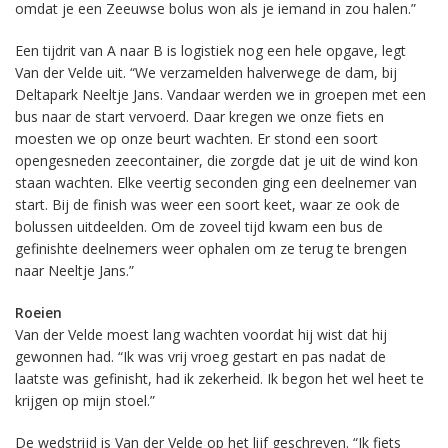
omdat je een Zeeuwse bolus won als je iemand in zou halen.”
Een tijdrit van A naar B is logistiek nog een hele opgave, legt
Van der Velde uit. “We verzamelden halverwege de dam, bij
Deltapark Neeltje Jans. Vandaar werden we in groepen met een
bus naar de start vervoerd. Daar kregen we onze fiets en
moesten we op onze beurt wachten. Er stond een soort
opengesneden zeecontainer, die zorgde dat je uit de wind kon
staan wachten. Elke veertig seconden ging een deelnemer van
start. Bij de finish was weer een soort keet, waar ze ook de
bolussen uitdeelden. Om de zoveel tijd kwam een bus de
gefinishte deelnemers weer ophalen om ze terug te brengen
naar Neeltje Jans.”
Roeien
Van der Velde moest lang wachten voordat hij wist dat hij
gewonnen had. “Ik was vrij vroeg gestart en pas nadat de
laatste was gefinisht, had ik zekerheid. Ik begon het wel heet te
krijgen op mijn stoel.”
De wedstrijd is Van der Velde op het lijf geschreven. “Ik fiets