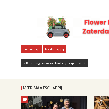
Leiderdorp
Maatschappij
« Buurt zingt en zwaait bakkerij Raaphorst uit
MEER MAATSCHAPPIJ