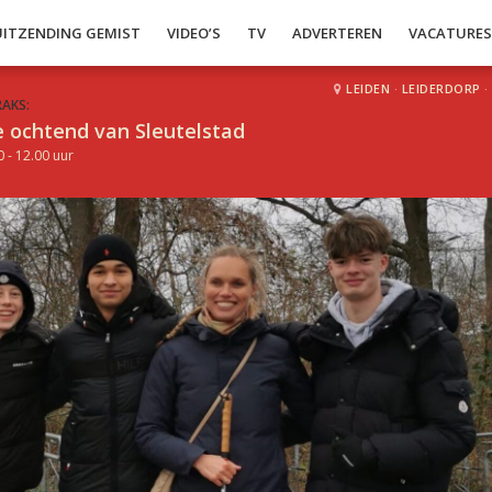
UITZENDING GEMIST
VIDEO’S
TV
ADVERTEREN
VACATURE
LEIDEN
·
LEIDERDORP
·
RAKS:
 ochtend van Sleutelstad
0 - 12.00 uur