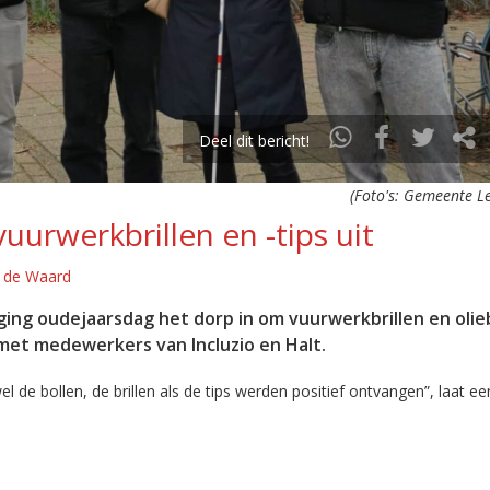
Deel dit bericht!
(Foto's: Gemeente L
uurwerkbrillen en -tips uit
s de Waard
ing oudejaarsdag het dorp in om vuurwerkbrillen en olie
 met medewerkers van Incluzio en Halt.
el de bollen, de brillen als de tips werden positief ontvangen”, laat ee