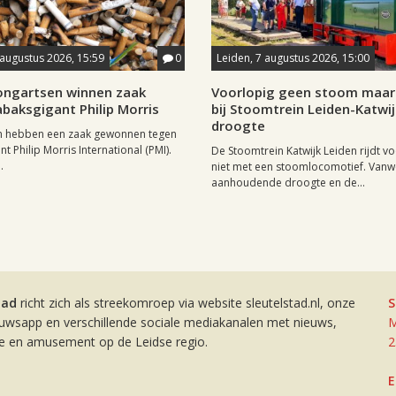
 augustus 2026, 15:59
0
Leiden, 7 augustus 2026, 15:00
longartsen winnen zaak
Voorlopig geen stoom maar 
baksgigant Philip Morris
bij Stoomtrein Leiden-Katwi
droogte
n hebben een zaak gewonnen tegen
t Philip Morris International (PMI).
De Stoomtrein Katwijk Leiden rijdt v
.
niet met een stoomlocomotief. Van
aanhoudende droogte en de...
tad
richt zich als streekomroep via website sleutelstad.nl, onze
S
euwsapp en verschillende sociale mediakanalen met nieuws,
M
ie en amusement op de Leidse regio.
2
E