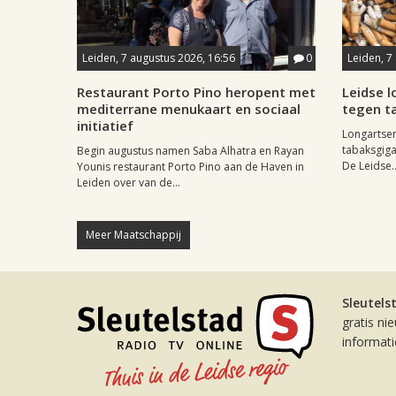
Leiden, 7 augustus 2026, 16:56
0
Leiden, 7
Restaurant Porto Pino heropent met
Leidse 
mediterrane menukaart en sociaal
tegen ta
initiatief
Longartse
tabaksgigan
Begin augustus namen Saba Alhatra en Rayan
De Leidse..
Younis restaurant Porto Pino aan de Haven in
Leiden over van de...
Meer Maatschappij
Sleutels
gratis ni
informat