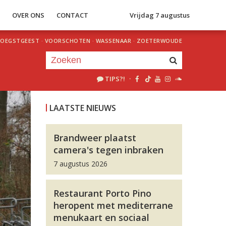
S
OVER ONS
CONTACT
Vrijdag 7 augustus
OEGSTGEEST
·
VOORSCHOTEN
·
WASSENAAR
·
ZOETERWOUDE
TIPS?!
·
Je luistert nu naar
uur 1 van 0
LAATSTE NIEUWS
«
Vorig uur
Volgend uur
»
Brandweer plaatst
camera's tegen inbraken
7 augustus 2026
Restaurant Porto Pino
heropent met mediterrane
menukaart en sociaal