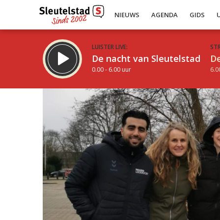
NIEUWS
AGENDA
GIDS
LUISTER LIVE:
ST
De nacht van Sleutelstad
De
0.00 - 6.00 uur
6.0
Inklappen