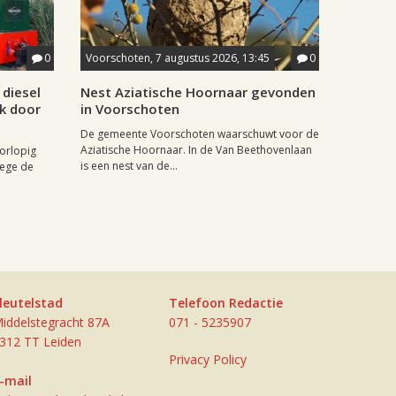
0
Voorschoten, 7 augustus 2026, 13:45
0
diesel
Nest Aziatische Hoornaar gevonden
jk door
in Voorschoten
De gemeente Voorschoten waarschuwt voor de
Aziatische Hoornaar. In de Van Beethovenlaan
oorlopig
is een nest van de...
wege de
leutelstad
Telefoon Redactie
iddelstegracht 87A
071 - 5235907
312 TT Leiden
Privacy Policy
-mail