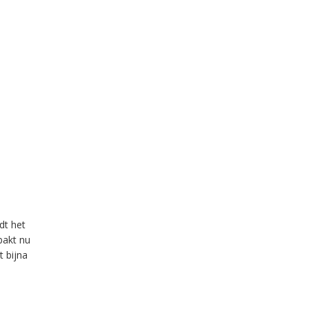
dt het
 bakt nu
t bijna