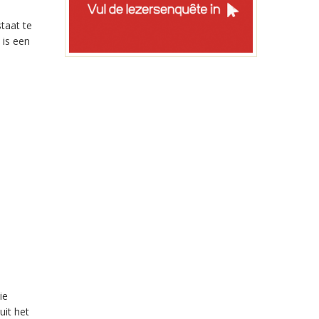
taat te
 is een
ie
uit het