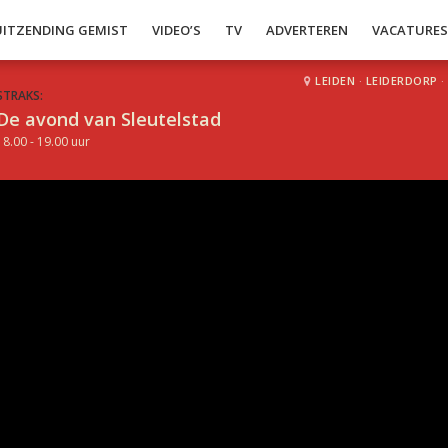
UITZENDING GEMIST
VIDEO’S
TV
ADVERTEREN
VACATURE
LEIDEN
·
LEIDERDORP
·
STRAKS:
De avond van Sleutelstad
18.00 - 19.00 uur