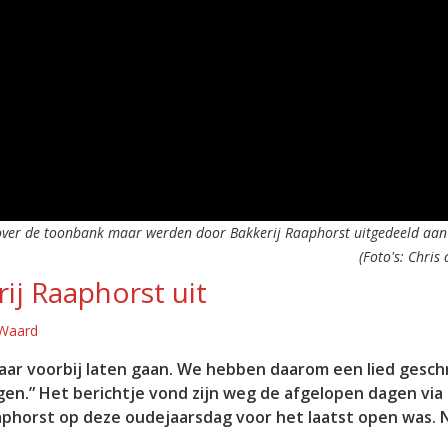
t over de toonbank maar werden door Bakkerij Raaphorst uitgedeeld aan
(Foto's: Chris
rij Raaphorst uit
 Waard
maar voorbij laten gaan. We hebben daarom een lied gesc
en.” Het berichtje vond zijn weg de afgelopen dagen via 
aphorst op deze oudejaarsdag voor het laatst open was. 