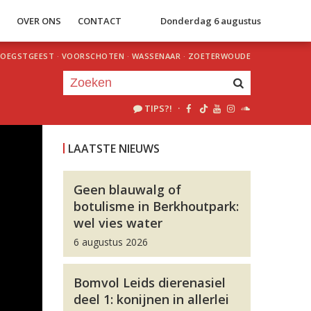
S
OVER ONS
CONTACT
Donderdag 6 augustus
OEGSTGEEST
·
VOORSCHOTEN
·
WASSENAAR
·
ZOETERWOUDE
TIPS?!
·
Je luistert nu naar
uur 1 van 0
LAATSTE NIEUWS
«
Vorig uur
Volgend uur
»
Geen blauwalg of
botulisme in Berkhoutpark:
wel vies water
6 augustus 2026
Bomvol Leids dierenasiel
deel 1: konijnen in allerlei