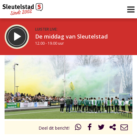
LUISTER LIVE:
De middag van Sleutelstad
12.00 - 19.00 uur
STRAKS:
De avond van Sleutelstad
19.00 - 22.00 uur
uur 1 van 0
Vorig uur
Volgend uur
Inklappen
Deel dit bericht!