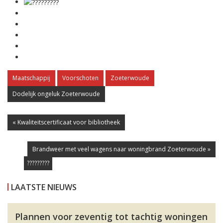
Maatschappij
Voorschoten
Zoeterwoude
Dodelijk ongeluk Zoeterwoude
« Kwaliteitscertificaat voor bibliotheek
Brandweer met veel wagens naar woningbrand Zoeterwoude »
?????????
LAATSTE NIEUWS
Plannen voor zeventig tot tachtig woningen