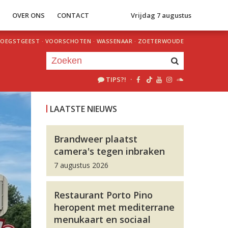
S
OVER ONS
CONTACT
Vrijdag 7 augustus
OEGSTGEEST
·
VOORSCHOTEN
·
WASSENAAR
·
ZOETERWOUDE
TIPS?!
·
Je luistert nu naar
uur 1 van 0
LAATSTE NIEUWS
«
Vorig uur
Volgend uur
»
Brandweer plaatst
camera's tegen inbraken
7 augustus 2026
Restaurant Porto Pino
heropent met mediterrane
menukaart en sociaal