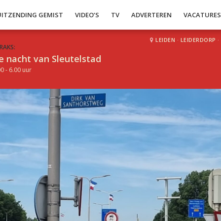
UITZENDING GEMIST
VIDEO’S
TV
ADVERTEREN
VACATURE
LEIDEN
·
LEIDERDORP
·
RAKS:
e nacht van Sleutelstad
0 - 6.00 uur