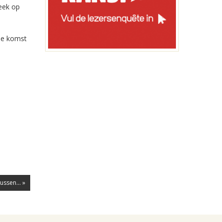
eek op
 de komst
ussen... »