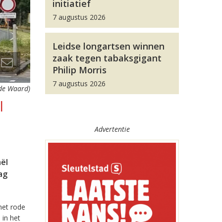
initiatief
7 augustus 2026
Leidse longartsen winnen
zaak tegen tabaksgigant
Philip Morris
7 augustus 2026
 de Waard)
l
Advertentie
aël
ag
het rode
 in het