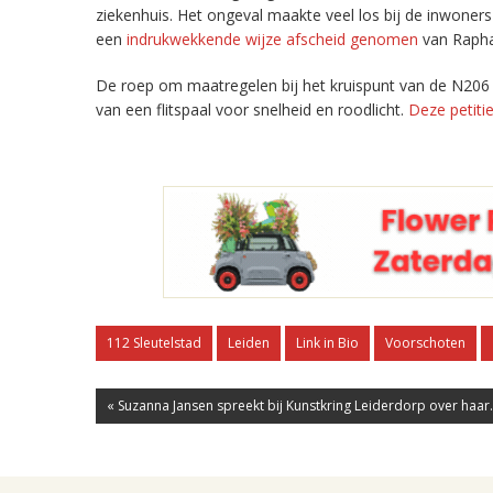
ziekenhuis. Het ongeval maakte veel los bij de inwoner
een
indrukwekkende wijze afscheid genomen
van Rapha
De roep om maatregelen bij het kruispunt van de N206 
van een flitspaal voor snelheid en roodlicht.
Deze petiti
112 Sleutelstad
Leiden
Link in Bio
Voorschoten
« Suzanna Jansen spreekt bij Kunstkring Leiderdorp over haar.