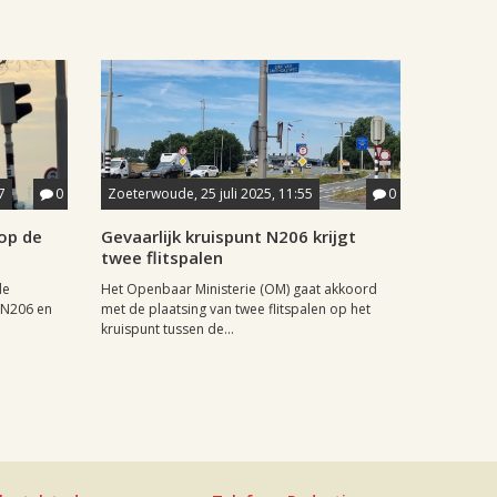
7
0
Zoeterwoude, 25 juli 2025, 11:55
0
 op de
Gevaarlijk kruispunt N206 krijgt
twee flitspalen
de
Het Openbaar Ministerie (OM) gaat akkoord
e N206 en
met de plaatsing van twee flitspalen op het
kruispunt tussen de...