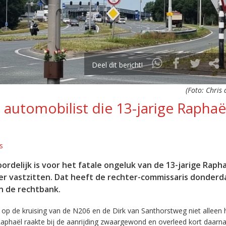
Deel dit bericht!
(Foto: Chris
 automobilist die 13-jarige Raphaë
s
rdelijk is voor het fatale ongeluk van de 13-jarige Raph
ger vastzitten. Dat heeft de rechter-commissaris donderd
n de rechtbank.
n op de kruising van de N206 en de Dirk van Santhorstweg niet alleen 
Raphaël raakte bij de aanrijding zwaargewond en overleed kort daarna