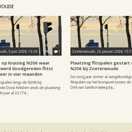
RWOUDE
de, 5 juni 2026, 13:26
1
Zoeterwoude, 22 januari 2026, 15:1
l op kruising N206 waar
Plaatsing flitspalen gestart
 werd doodgereden flitst
N206 bij Zoeterwoude
eer in vier maanden
De vorig jaar zomer al aangekondig
flitspalen op het kruispunt tussen d
itspalen langs de N206 bij
Dirk van Santhorstweg bij...
de-Dorp hebben sinds de plaatsing
it jaar al 23.774...