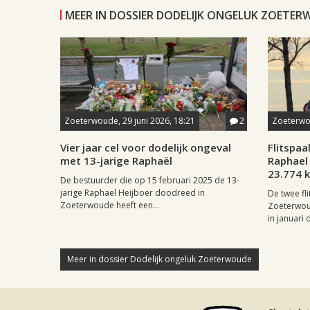
MEER IN DOSSIER DODELIJK ONGELUK ZOETE
Zoeterwoude, 29 juni 2026, 18:21
2
Zoeterwou
Vier jaar cel voor dodelijk ongeval
Flitspaa
met 13-jarige Raphaël
Raphael
23.774 k
De bestuurder die op 15 februari 2025 de 13-
jarige Raphael Heijboer doodreed in
De twee fl
Zoeterwoude heeft een...
Zoeterwou
in januari d
Meer in dossier Dodelijk ongeluk Zoeterwoude