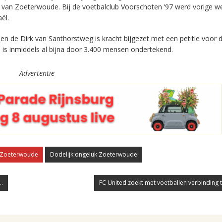
s van Zoeterwoude. Bij de voetbalclub Voorschoten ’97 werd vorige w
ël.
en de Dirk van Santhorstweg is kracht bijgezet met een petitie voor
e
is inmiddels al bijna door 3.400 mensen ondertekend.
Advertentie
Zoeterwoude
Dodelijk ongeluk Zoeterwoude
..
FC United zoekt met voetballen verbinding t