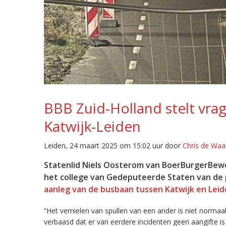
BBB Zuid-Holland stelt vra
Katwijk-Leiden
Leiden, 24 maart 2025 om 15:02 uur door
Chris de Waa
Statenlid Niels Oosterom van BoerBurgerBeweg
het college van Gedeputeerde Staten van de p
aanleg van de busbaan tussen Katwijk en Lei
“Het vernielen van spullen van een ander is niet norma
verbaasd dat er van eerdere incidenten geen aangifte is 