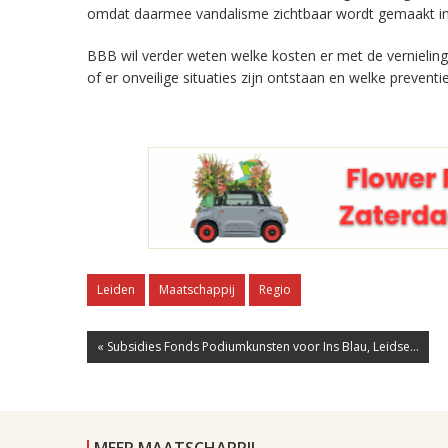
omdat daarmee vandalisme zichtbaar wordt gemaakt in de
BBB wil verder weten welke kosten er met de vernielin
of er onveilige situaties zijn ontstaan en welke preve
Leiden
Maatschappij
Regio
« Subsidies Fonds Podiumkunsten voor Ins Blau, Leidse...