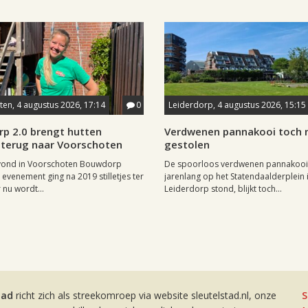
en, 4 augustus 2026, 17:14
0
Leiderdorp, 4 augustus 2026, 15:15
p 2.0 brengt hutten
Verdwenen pannakooi toch n
terug naar Voorschoten
gestolen
 vond in Voorschoten Bouwdorp
De spoorloos verdwenen pannakooi
 evenement ging na 2019 stilletjes ter
jarenlang op het Statendaalderplein 
 nu wordt...
Leiderdorp stond, blijkt toch...
tad
richt zich als streekomroep via website sleutelstad.nl, onze
S