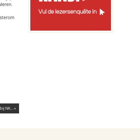
leren.
osterom
ij NK... »