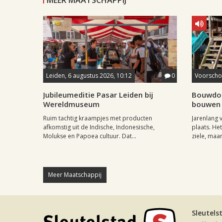
MEER MAATSCHAPPIJ
Leiden, 6 augustus 2026, 10:12
0
Voorschot
Jubileumeditie Pasar Leiden bij
Bouwdor
Wereldmuseum
bouwen 
Ruim tachtig kraampjes met producten
Jarenlang
afkomstig uit de Indische, Indonesische,
plaats. Het
Molukse en Papoea cultuur. Dat...
ziele, maar
Meer Maatschappij
Sleutels