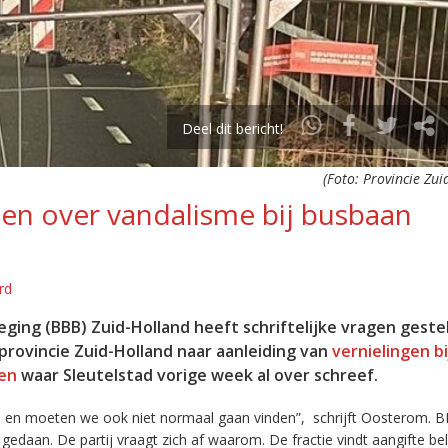
Deel dit bericht!
(Foto: Provincie Zui
gen over vandalisme bij busbaan
rd
ing (BBB) Zuid-Holland heeft schriftelijke vragen geste
rovincie Zuid-Holland naar aanleiding van
vernielingen bi
den
waar Sleutelstad vorige week al over schreef.
al en moeten we ook niet normaal gaan vinden”, schrijft Oosterom. B
gedaan. De partij vraagt zich af waarom. De fractie vindt aangifte bel