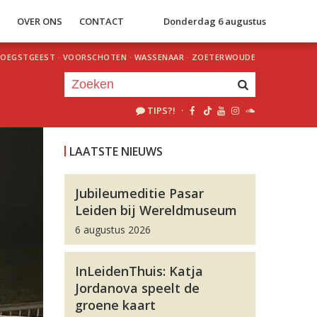
S
OVER ONS
CONTACT
Donderdag 6 augustus
OEGSTGEEST
·
VOORSCHOTEN
·
WASSENAAR
·
ZOETERWOUDE
TIPS?!
·
Je luistert nu naar
uur 1 van 0
LAATSTE NIEUWS
«
Vorig uur
Volgend uur
»
Jubileumeditie Pasar
Leiden bij Wereldmuseum
6 augustus 2026
InLeidenThuis: Katja
Jordanova speelt de
groene kaart