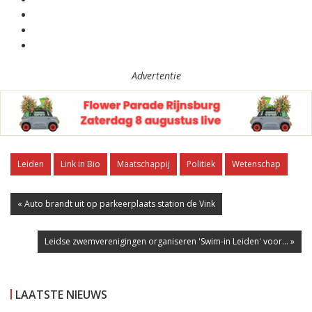
Advertentie
Leiden
Link in Bio
Maatschappij
Politiek
Wetenschap
« Auto brandt uit op parkeerplaats station de Vink
Leidse zwemverenigingen organiseren 'Swim-in Leiden' voor... »
LAATSTE NIEUWS