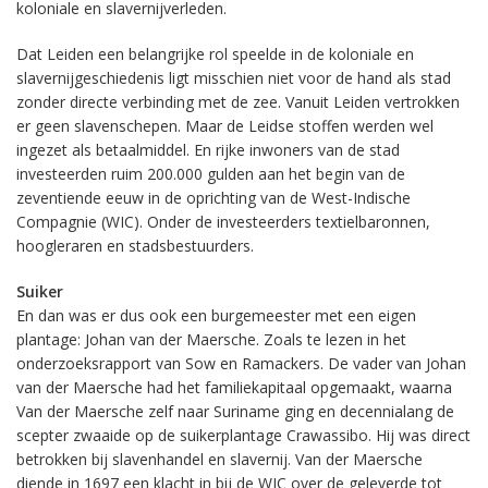
koloniale en slavernijverleden.
Dat Leiden een belangrijke rol speelde in de koloniale en
slavernijgeschiedenis ligt misschien niet voor de hand als stad
zonder directe verbinding met de zee. Vanuit Leiden vertrokken
er geen slavenschepen. Maar de Leidse stoffen werden wel
ingezet als betaalmiddel. En rijke inwoners van de stad
investeerden ruim 200.000 gulden aan het begin van de
zeventiende eeuw in de oprichting van de West-Indische
Compagnie (WIC). Onder de investeerders textielbaronnen,
hoogleraren en stadsbestuurders.
Suiker
En dan was er dus ook een burgemeester met een eigen
plantage: Johan van der Maersche. Zoals te lezen in het
onderzoeksrapport van Sow en Ramackers. De vader van Johan
van der Maersche had het familiekapitaal opgemaakt, waarna
Van der Maersche zelf naar Suriname ging en decennialang de
scepter zwaaide op de suikerplantage Crawassibo. Hij was direct
betrokken bij slavenhandel en slavernij. Van der Maersche
diende in 1697 een klacht in bij de WIC over de geleverde tot