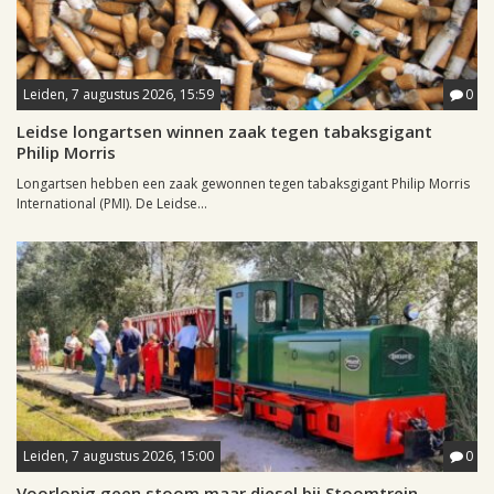
Leiden, 7 augustus 2026, 15:59
0
Leidse longartsen winnen zaak tegen tabaksgigant
Philip Morris
Longartsen hebben een zaak gewonnen tegen tabaksgigant Philip Morris
International (PMI). De Leidse...
Leiden, 7 augustus 2026, 15:00
0
Voorlopig geen stoom maar diesel bij Stoomtrein