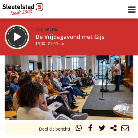
LUISTER LIVE:
De Vrijdagavond met Gijs
19.00 - 21.00 uur
STRAKS:
De avond van Sleutelstad
21.00 - 0.00 uur
uur 1 van 0
Vorig uur
Volgend uur
Inklappen
Deel dit bericht!