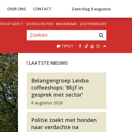
S
OVER ONS
CONTACT
Zaterdag 8 augustus
OEGSTGEEST
·
VOORSCHOTEN
·
WASSENAAR
·
ZOETERWOUDE
TIPS?!
·
Je luistert nu naar
uur 1 van 0
LAATSTE NIEUWS
«
Vorig uur
Volgend uur
»
Belangengroep Leidse
coffeeshops: 'Blijf in
gesprek met sector'
8 augustus 2026
Politie zoekt met honden
naar verdachte na