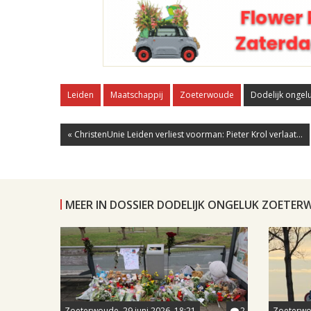
Leiden
Maatschappij
Zoeterwoude
Dodelijk onge
« ChristenUnie Leiden verliest voorman: Pieter Krol verlaat...
MEER IN DOSSIER DODELIJK ONGELUK ZOETE
Zoeterwoude, 29 juni 2026, 18:21
2
Zoeterwou