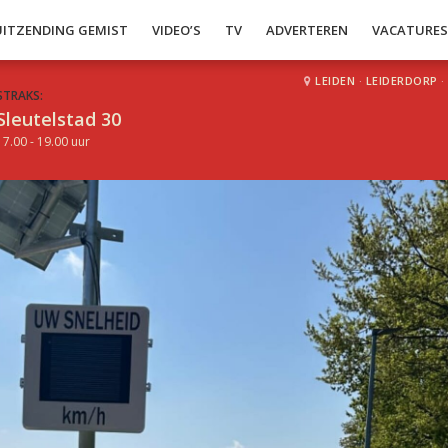
UITZENDING GEMIST
VIDEO’S
TV
ADVERTEREN
VACATURE
LEIDEN
·
LEIDERDORP
·
STRAKS:
Sleutelstad 30
17.00 - 19.00 uur