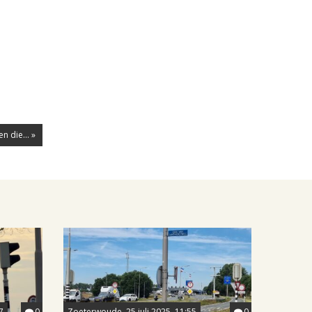
n die... »
7
0
Zoeterwoude, 25 juli 2025, 11:55
0