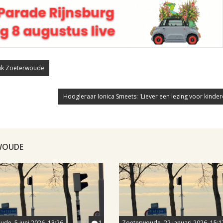
luk Zoeterwoude
Hoogleraar Ionica Smeets: 'Liever een lezing voor kindere
RWOUDE
de, 5 juni 2026, 13:26
1
Zoeterwoude, 22 januari 2026, 15:1