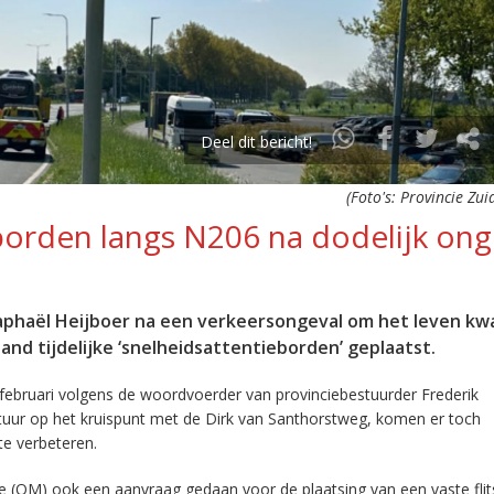
Deel dit bericht!
(Foto's: Provincie Zu
sborden langs N206 na dodelijk ong
Raphaël Heijboer na een verkeersongeval om het leven kwa
nd tijdelijke ‘snelheidsattentieborden’ geplaatst.
februari volgens de woordvoerder van provinciebestuurder Frederik
uctuur op het kruispunt met de Dirk van Santhorstweg, komen er toch
te verbeteren.
rie (OM) ook een aanvraag gedaan voor de plaatsing van een vaste flit