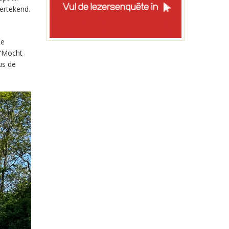
ertekend.
de
 “Mocht
us de