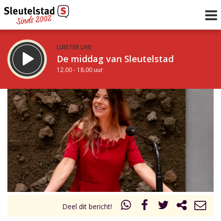
LUISTER LIVE:
De middag van Sleutelstad
12.00 - 18.00 uur
STRAKS:
De avond van Sleutelstad
18.00 - 21.00 uur
uur 1 van 0
Vorig uur
Volgend uur
Inklappen
Deel dit bericht!