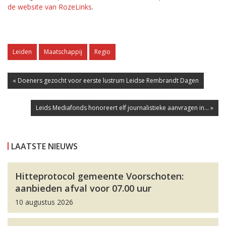
de website van RozeLinks
.
Leiden
Maatschappij
Regio
« Doeners gezocht voor eerste lustrum Leidse Rembrandt Dagen
Leids Mediafonds honoreert elf journalistieke aanvragen in... »
LAATSTE NIEUWS
Hitteprotocol gemeente Voorschoten:
aanbieden afval voor 07.00 uur
10 augustus 2026