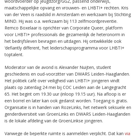
woordvoerder op jeugdzorg/GGZ, passend onderwijs,
maatschappelijke opvang en vrouwen- en LHBTI+ rechten. Kris
van der Veen is raadslid in Amsterdam en werkzaam bij Stichting
MIND. Hij was o.a. werkzaam bij 113 zelfmoordpreventie.
Remco Boxelaar is oprichter van Corporate Queer, platform
voor LHBTI+ professionals die gezamenlijk de heteronorm in
het bedrijfsleven bevragen en uitdagen. Hij ontwikkelde ook
‘defiantly different, ’het leiderschapsprogramma voor LHBTI+
toptalent.
Moderator van de avond is Alexander Nuijten, student
geschiedenis en oud-voorzitter van DWARS Leiden-Haaglanden.
Het politiek café over veiligheid van LHBTI+ jongeren vindt
plaats op zaterdag 24 mei bij COC Leiden aan de Langegracht
65. Het begint om 19.30 uur (inloop 19.15 uur). Na afloop is er
een borrel en later kan ook gedanst worden. Toegang is gratis.
Organisatie is in handen van RozeLinks, het netwerk seksuele en
genderdiversiteit van GroenLinks en DWARS Leiden-Haaglanden
is de lokale afdeling van de GroenLinkse jongeren.
Vanwege de beperkte ruimte is aanmelden verplicht. Dat kan
via