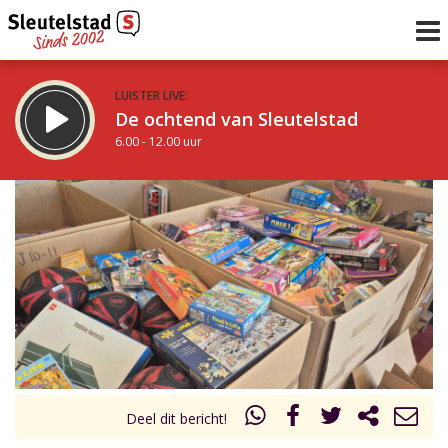
LUISTER LIVE:
De ochtend van Sleutelstad
6.00 - 12.00 uur
STRAKS:
De middag van Sleutelstad
12.00 - 18.00 uur
uur 1 van 0
Vorig uur
Volgend uur
Inklappen
Deel dit bericht!