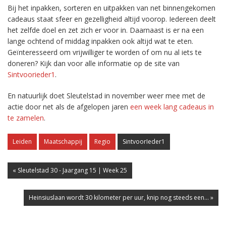
Bij het inpakken, sorteren en uitpakken van net binnengekomen
cadeaus staat sfeer en gezelligheid altijd voorop. Iedereen deelt
het zelfde doel en zet zich er voor in. Daarnaast is er na een
lange ochtend of middag inpakken ook altijd wat te eten.
Geïnteresseerd om vrijwilliger te worden of om nu al iets te
doneren? Kijk dan voor alle informatie op de site van
Sintvoorieder1
.
En natuurlijk doet Sleutelstad in november weer mee met de
actie door net als de afgelopen jaren
een week lang cadeaus in
te zamelen
.
Leiden
Maatschappij
Regio
SintvoorIeder1
« Sleutelstad 30 - Jaargang 15 | Week 25
Heinsiuslaan wordt 30 kilometer per uur, knip nog steeds een... »