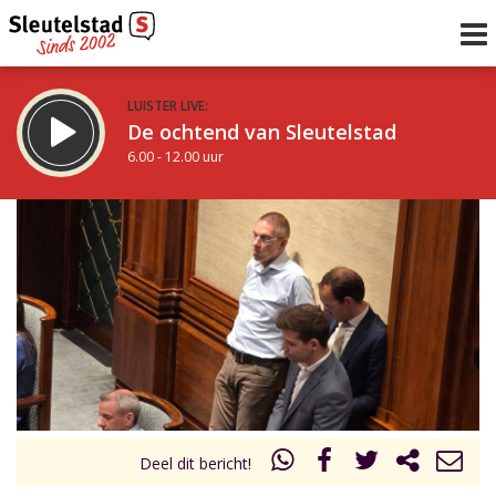
LUISTER LIVE:
De ochtend van Sleutelstad
6.00 - 12.00 uur
STRAKS:
De middag van Sleutelstad
12.00 - 18.00 uur
uur 1 van 0
Vorig uur
Volgend uur
Inklappen
Deel dit bericht!