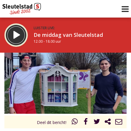
LUISTER LIVE:
De middag van Sleutelstad
12.00 - 18.00 uur
STRAKS:
De vrijdagavond met Keanu
18.00 - 19.00 uur
uur 1 van 0
Vorig uur
Volgend uur
Inklappen
Deel dit bericht!