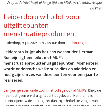
Asopos de Vliet heeft al lange tijd een MUP. (Archieffoto: Asopos
De Vliet)
Leiderdorp wil pilot voor
uitgiftepunten
menstruatieproducten
Leiderdorp, 9 juli 2025 om 7:09 uur door
Robbin Engel
Leiderdorp krijgt als het aan wethouder Herman
Romeijn ligt een pilot met MUP’s:
menstruatieproductenuitgiftepunten. Momenteel
wordt onderzocht welke subsidies en middelen er
nodig zijn om zes van deze punten voor een jaar te
realiseren.
Een jaar geleden onderzocht het college ook al MUP’s.
Blijkbaar
heeft dat geen enkel uitgiftepunt opgeleverd. Het thema is
recent opnieuw de kaart gezet dankzij schriftelijke vragen van
GroenLinks-PvdA-raadslid Sem Overduin. Hij wees daarbij op de