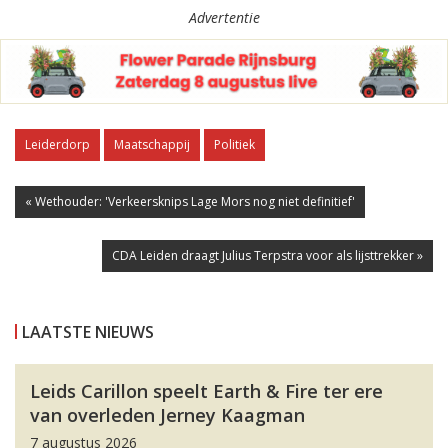
Advertentie
Leiderdorp
Maatschappij
Politiek
« Wethouder: 'Verkeersknips Lage Mors nog niet definitief'
CDA Leiden draagt Julius Terpstra voor als lijsttrekker »
LAATSTE NIEUWS
Leids Carillon speelt Earth & Fire ter ere
van overleden Jerney Kaagman
7 augustus 2026