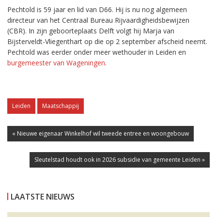
Pechtold is 59 jaar en lid van D66. Hij is nu nog algemeen
directeur van het Centraal Bureau Rijvaardigheidsbewijzen
(CBR). In zijn geboorteplaats Delft volgt hij Marja van
Bijsterveldt-Vliegenthart op die op 2 september afscheid neemt.
Pechtold was eerder onder meer wethouder in Leiden en
burgemeester van Wageningen
.
Leiden
Maatschappij
« Nieuwe eigenaar Winkelhof wil tweede entree en woongebouw
Sleutelstad houdt ook in 2026 subsidie van gemeente Leiden »
LAATSTE NIEUWS