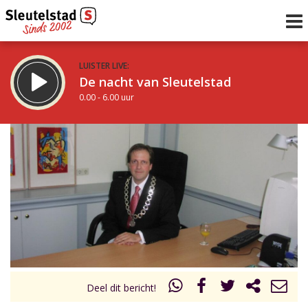
LUISTER LIVE:
De nacht van Sleutelstad
0.00 - 6.00 uur
STRAKS:
De ochtend van Sleutelstad
6.00 - 12.00 uur
uur 1 van 0
Vorig uur
Volgend uur
Inklappen
Deel dit bericht!