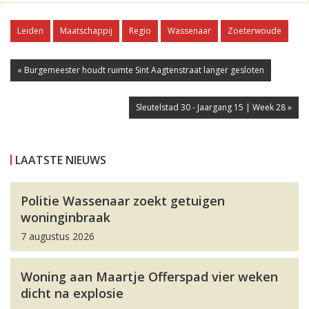
Leiden
Maatschappij
Regio
Wassenaar
Zoeterwoude
« Burgemeester houdt ruimte Sint Aagtenstraat langer gesloten
Sleutelstad 30 - Jaargang 15 | Week 28 »
LAATSTE NIEUWS
Politie Wassenaar zoekt getuigen
woninginbraak
7 augustus 2026
Woning aan Maartje Offerspad vier weken
dicht na explosie