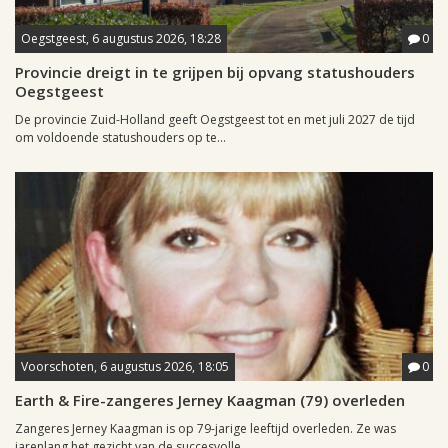
Oegstgeest, 6 augustus 2026, 18:28
0
Provincie dreigt in te grijpen bij opvang statushouders
Oegstgeest
De provincie Zuid-Holland geeft Oegstgeest tot en met juli 2027 de tijd
om voldoende statushouders op te...
Voorschoten, 6 augustus 2026, 18:05
0
Earth & Fire-zangeres Jerney Kaagman (79) overleden
Zangeres Jerney Kaagman is op 79-jarige leeftijd overleden. Ze was
jarenlang het gezicht van de succesvolle...