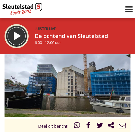
LUISTER LIVE:
De ochtend van Sleutelstad
6.00 - 12.00 uur
STRAKS:
De middag van Sleutelstad
12.00 - 18.00 uur
uur 1 van 0
Vorig uur
Volgend uur
Inklappen
Deel dit bericht!