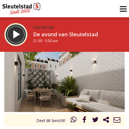
LUISTER LIVE:
De avond van Sleutelstad
21.00 - 0.00 uur
STRAKS:
De nacht van Sleutelstad
0.00 - 6.00 uur
uur 1 van 0
Vorig uur
Volgend uur
Inklappen
Deel dit bericht!