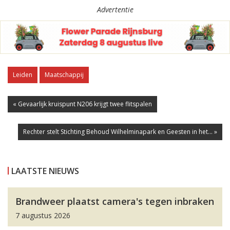
Advertentie
Leiden
Maatschappij
« Gevaarlijk kruispunt N206 krijgt twee flitspalen
Rechter stelt Stichting Behoud Wilhelminapark en Geesten in het... »
LAATSTE NIEUWS
Brandweer plaatst camera's tegen inbraken
7 augustus 2026