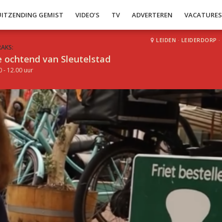
UITZENDING GEMIST
VIDEO’S
TV
ADVERTEREN
VACATURE
LEIDEN
·
LEIDERDORP
·
RAKS:
 ochtend van Sleutelstad
0 - 12.00 uur