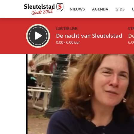
NIEUWS
AGENDA
GIDS
LUISTER LIVE:
ST
De nacht van Sleutelstad
De
0.00 - 6.00 uur
6.0
Inklappen