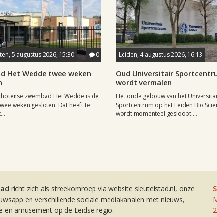
en, 5 augustus 2026, 15:30
0
Leiden, 4 augustus 2026, 16:13
d Het Wedde twee weken
Oud Universitair Sportcent
n
wordt vermalen
chotense zwembad Het Wedde is de
Het oude gebouw van het Universitai
ee weken gesloten. Dat heeft te
Sportcentrum op het Leiden Bio Scie
..
wordt momenteel gesloopt....
tad
richt zich als streekomroep via website sleutelstad.nl, onze
S
euwsapp en verschillende sociale mediakanalen met nieuws,
M
ie en amusement op de Leidse regio.
2