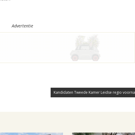
Advertentie
Kandidaten Tweede Kamer Leidse regio voorname