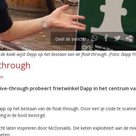
Deel dit bericht!
de kade wijst Dapp op het bestaan van de float-through. (Foto: Dapp Fr
-through
en
rive-through probeert frietwinkel Dapp in het centrum v
app op het bestaan van de float-through. Door een qr-code te scanne
ing in de boot bezorgd.
t laten inspireren door McDonalds. Die keten exploiteert aan de rivi
heten.