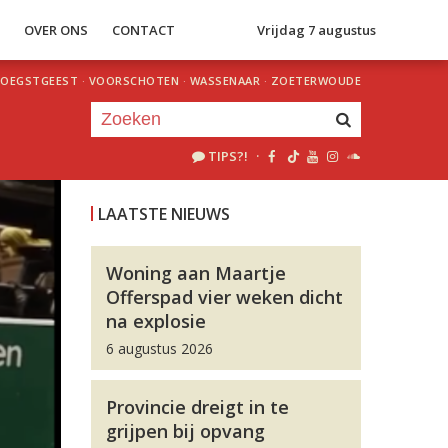
S
OVER ONS
CONTACT
Vrijdag 7 augustus
OEGSTGEEST
·
VOORSCHOTEN
·
WASSENAAR
·
ZOETERWOUDE
TIPS?!
·
Je luistert nu naar
uur 1 van 0
LAATSTE NIEUWS
«
Vorig uur
Volgend uur
»
Woning aan Maartje
Offerspad vier weken dicht
na explosie
6 augustus 2026
Provincie dreigt in te
grijpen bij opvang