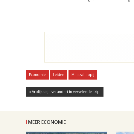
Economie
Leiden
Maatschappij
« Vrolijk uitje verandert in vervelende 'trip'
MEER ECONOMIE