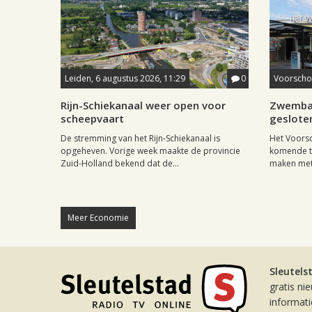
Leiden, 6 augustus 2026, 11:29
0
Voorschot
Rijn-Schiekanaal weer open voor
Zwemba
scheepvaart
geslote
De stremming van het Rijn-Schiekanaal is
Het Voors
opgeheven. Vorige week maakte de provincie
komende tw
Zuid-Holland bekend dat de...
maken met.
Meer Economie
Sleutels
gratis ni
informat