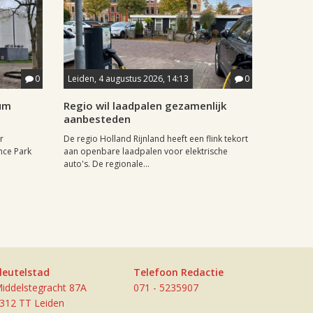
0
Leiden, 4 augustus 2026, 14:13
0
rum
Regio wil laadpalen gezamenlijk
aanbesteden
r
De regio Holland Rijnland heeft een flink tekort
nce Park
aan openbare laadpalen voor elektrische
auto's. De regionale...
leutelstad
Telefoon Redactie
iddelstegracht 87A
071 - 5235907
312 TT Leiden