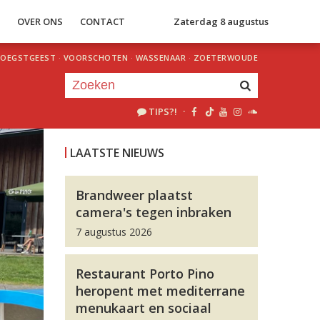
S
OVER ONS
CONTACT
Zaterdag 8 augustus
OEGSTGEEST
·
VOORSCHOTEN
·
WASSENAAR
·
ZOETERWOUDE
TIPS?!
·
Je luistert nu naar
uur 1 van 0
LAATSTE NIEUWS
«
Vorig uur
Volgend uur
»
Brandweer plaatst
camera's tegen inbraken
7 augustus 2026
Restaurant Porto Pino
heropent met mediterrane
menukaart en sociaal