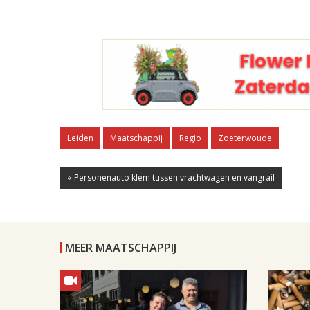
Leiden
Maatschappij
Regio
Zoeterwoude
« Personenauto klem tussen vrachtwagen en vangrail
MEER MAATSCHAPPIJ