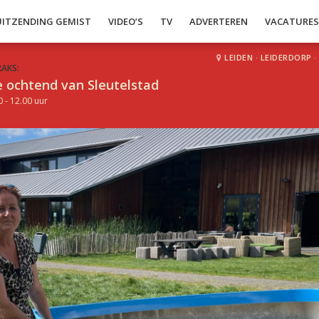
UITZENDING GEMIST
VIDEO’S
TV
ADVERTEREN
VACATURE
LEIDEN
·
LEIDERDORP
·
RAKS:
 ochtend van Sleutelstad
0 - 12.00 uur