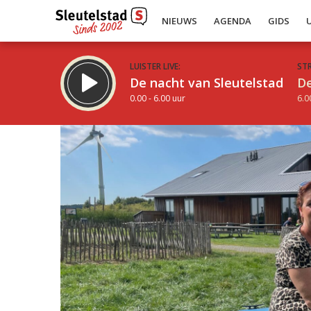
NIEUWS
AGENDA
GIDS
LUISTER LIVE:
ST
De nacht van Sleutelstad
De
0.00 - 6.00 uur
6.0
Inklappen