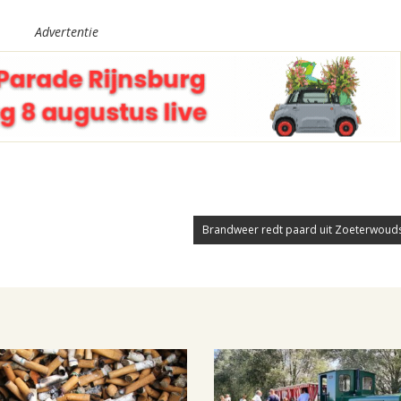
Advertentie
Brandweer redt paard uit Zoeterwouds