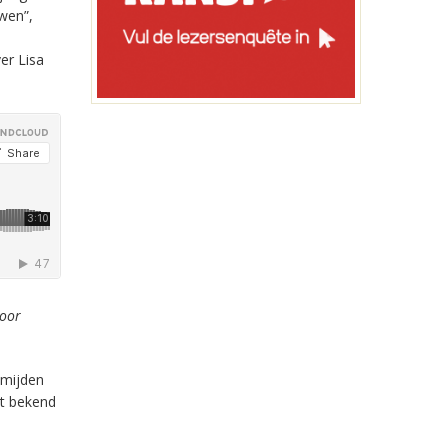
uwen”,
er Lisa
voor
 mijden
at bekend