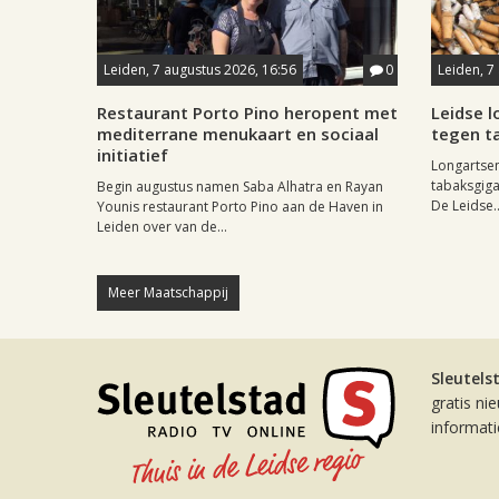
Leiden, 7 augustus 2026, 16:56
0
Leiden, 7
Restaurant Porto Pino heropent met
Leidse 
mediterrane menukaart en sociaal
tegen ta
initiatief
Longartse
tabaksgigan
Begin augustus namen Saba Alhatra en Rayan
De Leidse..
Younis restaurant Porto Pino aan de Haven in
Leiden over van de...
Meer Maatschappij
Sleutels
gratis ni
informat