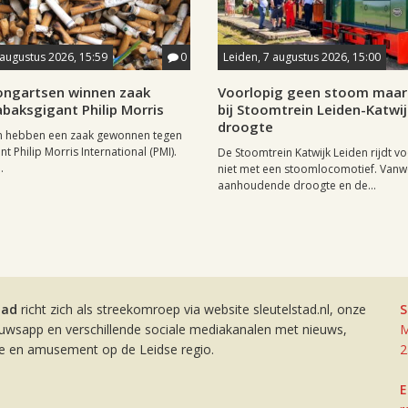
 augustus 2026, 15:59
0
Leiden, 7 augustus 2026, 15:00
longartsen winnen zaak
Voorlopig geen stoom maar 
baksgigant Philip Morris
bij Stoomtrein Leiden-Katwi
droogte
n hebben een zaak gewonnen tegen
t Philip Morris International (PMI).
De Stoomtrein Katwijk Leiden rijdt v
.
niet met een stoomlocomotief. Van
aanhoudende droogte en de...
tad
richt zich als streekomroep via website sleutelstad.nl, onze
S
euwsapp en verschillende sociale mediakanalen met nieuws,
M
ie en amusement op de Leidse regio.
2
E