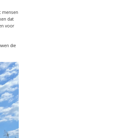
at mensen
ken dat
den voor
uwen die