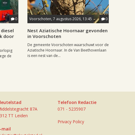
0
Voorschoten, 7 augustus 2026, 13:45
0
diesel
Nest Aziatische Hoornaar gevonden
jk door
in Voorschoten
De gemeente Voorschoten waarschuwt voor de
Aziatische Hoornaar. In de Van Beethovenlaan
oorlopig
is een nest van de...
wege de
leutelstad
Telefoon Redactie
iddelstegracht 87A
071 - 5235907
312 TT Leiden
Privacy Policy
-mail