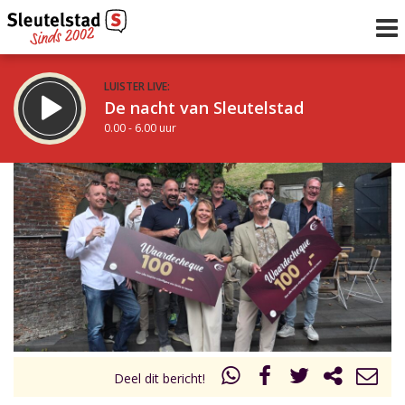
LUISTER LIVE:
De nacht van Sleutelstad
0.00 - 6.00 uur
STRAKS:
De ochtend van Sleutelstad
6.00 - 12.00 uur
uur 1 van 0
Vorig uur
Volgend uur
Inklappen
Deel dit bericht!