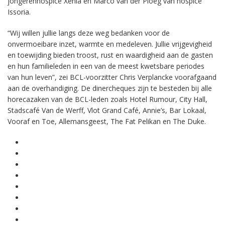
jongerenhospice Xenia en Marco van der Ploeg van hospice
Issoria.
“Wij willen jullie langs deze weg bedanken voor de
onvermoeibare inzet, warmte en medeleven. Jullie vrijgevigheid
en toewijding bieden troost, rust en waardigheid aan de gasten
en hun familieleden in een van de meest kwetsbare periodes
van hun leven”, zei BCL-voorzitter Chris Verplancke voorafgaand
aan de overhandiging. De dinercheques zijn te besteden bij alle
horecazaken van de BCL-leden zoals Hotel Rumour, City Hall,
Stadscafé Van de Werff, Vlot Grand Café, Annie’s, Bar Lokaal,
Vooraf en Toe, Allemansgeest, The Fat Pelikan en The Duke.