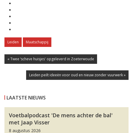
Leiden
Maatschappij
« Twee ‘scheve huisjes' opgeleverd in Zoeterwoude
Leiden peilt ideeën voor oud en nieuw zonder vuurwerk »
LAATSTE NIEUWS
Voetbalpodcast 'De mens achter de bal'
met Jaap Visser
8 augustus 2026