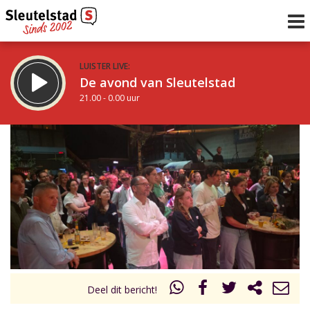
LUISTER LIVE:
De avond van Sleutelstad
21.00 - 0.00 uur
STRAKS:
De nacht van Sleutelstad
0.00 - 6.00 uur
uur 1 van 0
Vorig uur
Volgend uur
Inklappen
Deel dit bericht!