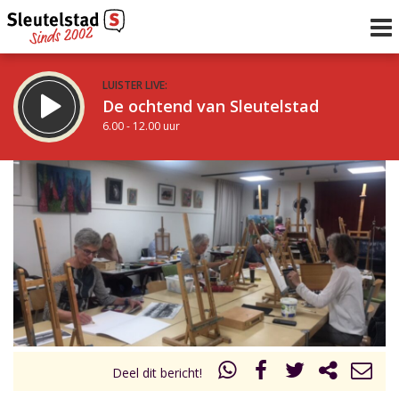
LUISTER LIVE:
De ochtend van Sleutelstad
6.00 - 12.00 uur
STRAKS:
De middag van Sleutelstad
12.00 - 18.00 uur
uur 1 van 0
Vorig uur
Volgend uur
Inklappen
Deel dit bericht!