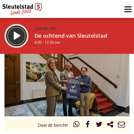
LUISTER LIVE:
De ochtend van Sleutelstad
6.00 - 12.00 uur
STRAKS:
De middag van Sleutelstad
12.00 - 17.00 uur
uur 1 van 0
Vorig uur
Volgend uur
Inklappen
Deel dit bericht!