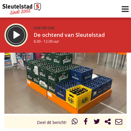
LUISTER LIVE:
De ochtend van Sleutelstad
6.00 - 12.00 uur
STRAKS:
De middag van Sleutelstad
12.00 - 18.00 uur
uur 1 van 0
Vorig uur
Volgend uur
Inklappen
Deel dit bericht!