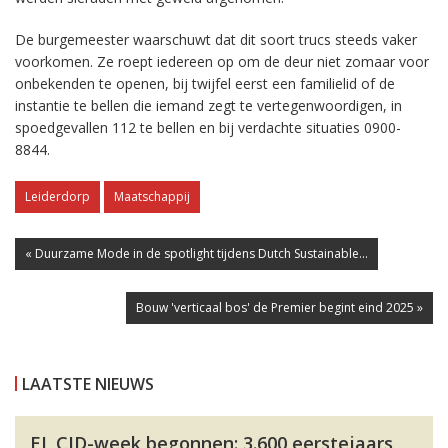
De burgemeester waarschuwt dat dit soort trucs steeds vaker
voorkomen. Ze roept iedereen op om de deur niet zomaar voor
onbekenden te openen, bij twijfel eerst een familielid of de
instantie te bellen die iemand zegt te vertegenwoordigen, in
spoedgevallen 112 te bellen en bij verdachte situaties 0900-
8844.
Leiderdorp
Maatschappij
« Duurzame Mode in de spotlight tijdens Dutch Sustainable...
Bouw 'verticaal bos' de Premier begint eind 2025 »
LAATSTE NIEUWS
EL CID-week begonnen: 3.600 eerstejaars