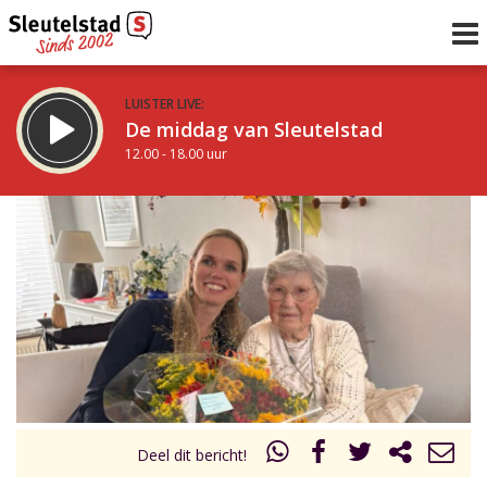
LUISTER LIVE:
De middag van Sleutelstad
12.00 - 18.00 uur
STRAKS:
De avond van Sleutelstad
18.00 - 21.00 uur
uur 1 van 0
Vorig uur
Volgend uur
Inklappen
Deel dit bericht!