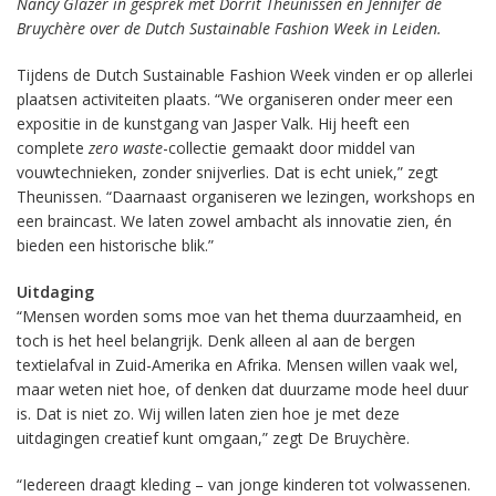
Nancy Glazer in gesprek met Dorrit Theunissen en Jennifer de
Bruychère over de Dutch Sustainable Fashion Week in Leiden.
Tijdens de Dutch Sustainable Fashion Week vinden er op allerlei
plaatsen activiteiten plaats. “We organiseren onder meer een
expositie in de kunstgang van Jasper Valk. Hij heeft een
complete
zero waste
-collectie gemaakt door middel van
vouwtechnieken, zonder snijverlies. Dat is echt uniek,” zegt
Theunissen. “Daarnaast organiseren we lezingen, workshops en
een braincast. We laten zowel ambacht als innovatie zien, én
bieden een historische blik.”
Uitdaging
“Mensen worden soms moe van het thema duurzaamheid, en
toch is het heel belangrijk. Denk alleen al aan de bergen
textielafval in Zuid-Amerika en Afrika. Mensen willen vaak wel,
maar weten niet hoe, of denken dat duurzame mode heel duur
is. Dat is niet zo. Wij willen laten zien hoe je met deze
uitdagingen creatief kunt omgaan,” zegt De Bruychère.
“Iedereen draagt kleding – van jonge kinderen tot volwassenen.