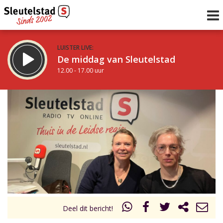
LUISTER LIVE:
De middag van Sleutelstad
12.00 - 17.00 uur
STRAKS:
Sleutelstad 30
17.00 - 19.00 uur
uur 1 van 0
Vorig uur
Volgend uur
Inklappen
Deel dit bericht!