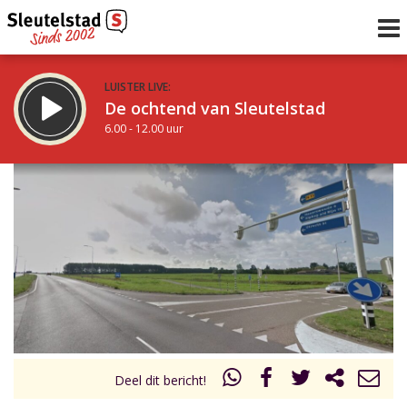
LUISTER LIVE:
De ochtend van Sleutelstad
6.00 - 12.00 uur
STRAKS:
De middag van Sleutelstad
12.00 - 17.00 uur
uur 1 van 0
Vorig uur
Volgend uur
Inklappen
Deel dit bericht!