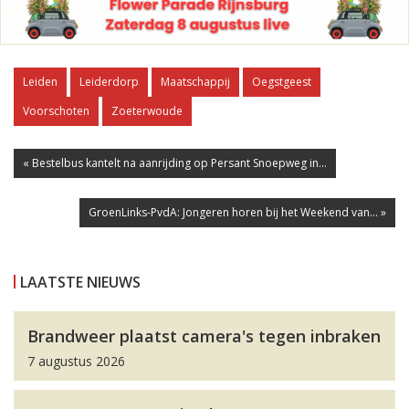
Leiden
Leiderdorp
Maatschappij
Oegstgeest
Voorschoten
Zoeterwoude
« Bestelbus kantelt na aanrijding op Persant Snoepweg in...
GroenLinks-PvdA: Jongeren horen bij het Weekend van... »
LAATSTE NIEUWS
Brandweer plaatst camera's tegen inbraken
7 augustus 2026