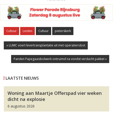
Cultuur
Leiden
Cultuur
pieterskerk
« LUMC voert levertransplantatie uit met operatierobot
Panden Papegaaisbolwerk ontruimd na vondst verdacht pakket »
LAATSTE NIEUWS
Woning aan Maartje Offerspad vier weken
dicht na explosie
6 augustus 2026