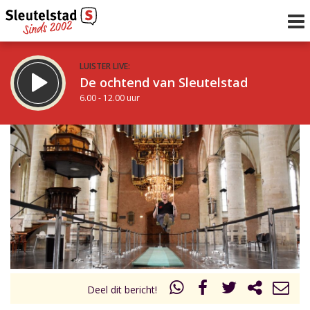
LUISTER LIVE:
De ochtend van Sleutelstad
6.00 - 12.00 uur
STRAKS:
De middag van Sleutelstad
12.00 - 18.00 uur
uur 1 van 0
Vorig uur
Volgend uur
Inklappen
Deel dit bericht!