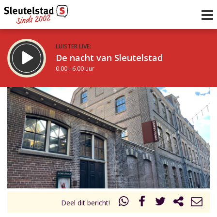
LUISTER LIVE:
De nacht van Sleutelstad
0.00 - 6.00 uur
STRAKS:
De ochtend van Sleutelstad
6.00 - 12.00 uur
uur 1 van 0
Vorig uur
Volgend uur
Inklappen
Deel dit bericht!