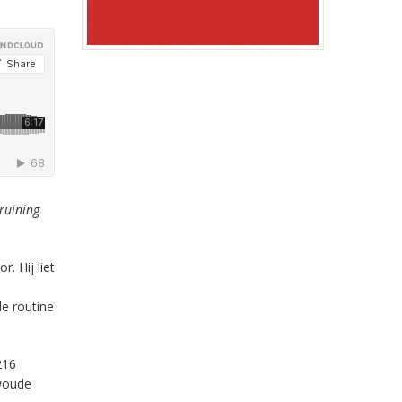
ruining
. Hij liet
de routine
216
woude