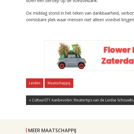
doen een beroep op de voedselbank.
De middag stond in het teken van dankbaarheid, verbond
onmisbare plek waar mensen niet alleen voedsel krijg
Leiden
Maatschappij
« Cultuur071 Aanbevolen: theatertips van de Leidse Schouwbur
MEER MAATSCHAPPIJ