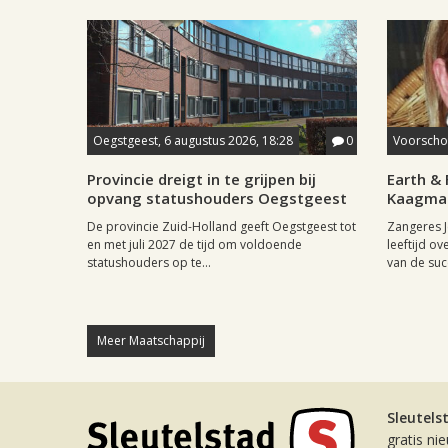
Oegstgeest, 6 augustus 2026, 18:28
0
Voorschot
Provincie dreigt in te grijpen bij
Earth & 
opvang statushouders Oegstgeest
Kaagman
De provincie Zuid-Holland geeft Oegstgeest tot
Zangeres J
en met juli 2027 de tijd om voldoende
leeftijd ov
statushouders op te...
van de succ
Meer Maatschappij
Sleutels
gratis ni