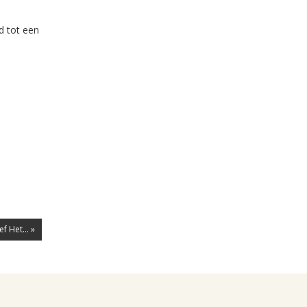
d tot een
f Het... »