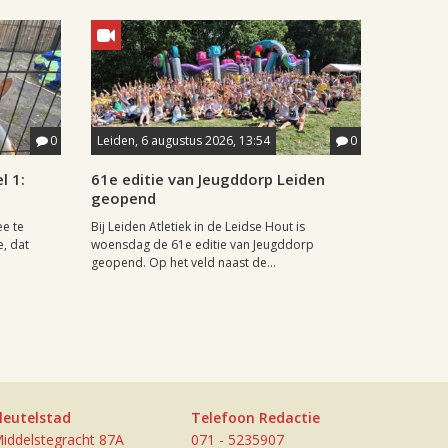
0
Leiden, 6 augustus 2026, 13:54
0
l 1:
61e editie van Jeugddorp Leiden
geopend
ee te
Bij Leiden Atletiek in de Leidse Hout is
e, dat
woensdag de 61e editie van Jeugddorp
geopend. Op het veld naast de...
leutelstad
Telefoon Redactie
iddelstegracht 87A
071 - 5235907