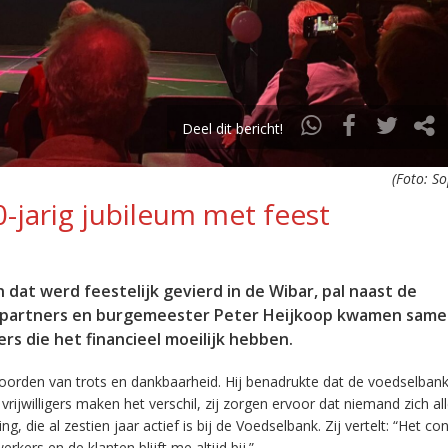
Deel dit bericht!
(Foto: So
-jarig jubileum met feest
 dat werd feestelijk gevierd in de Wibar, pal naast de
ngspartners en burgemeester Peter Heijkoop kwamen sam
ers die het financieel moeilijk hebben.
oorden van trots en dankbaarheid. Hij benadrukte dat de voedselbank
ijwilligers maken het verschil, zij zorgen ervoor dat niemand zich al
ng, die al zestien jaar actief is bij de Voedselbank. Zij vertelt: “Het c
kers en de klanten blijft me altijd bij.”