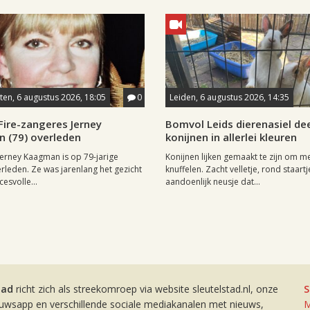
en, 6 augustus 2026, 18:05
0
Leiden, 6 augustus 2026, 14:35
Fire-zangeres Jerney
Bomvol Leids dierenasiel dee
 (79) overleden
konijnen in allerlei kleuren
erney Kaagman is op 79-jarige
Konijnen lijken gemaakt te zijn om m
erleden. Ze was jarenlang het gezicht
knuffelen. Zacht velletje, rond staartj
esvolle...
aandoenlijk neusje dat...
tad
richt zich als streekomroep via website sleutelstad.nl, onze
S
euwsapp en verschillende sociale mediakanalen met nieuws,
M