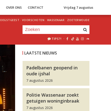
S
OVER ONS
CONTACT
Vrijdag 7 augustus
OEGSTGEEST
·
VOORSCHOTEN
·
WASSENAAR
·
ZOETERWOUDE
TIPS?!
·
Je luistert nu naar
uur 1 van 0
LAATSTE NIEUWS
«
Vorig uur
Volgend uur
»
Padelbanen geopend in
oude ijshal
7 augustus 2026
Politie Wassenaar zoekt
getuigen woninginbraak
7 augustus 2026