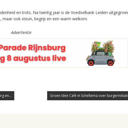
enheid en trots. Na twintig jaar is de Voedselbank Leiden uitgegroei
en, maar ook steun, begrip en een warm welkom.
Advertentie
g en...
Groen Idee Café in Scheltema over burgerinitiatie