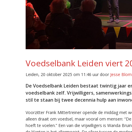
Voedselbank Leiden viert 20
Leiden, 20 oktober 2025 om 11:46 uur door
Jesse Blom
De Voedselbank Leiden bestaat twintig jaar en
voedselbank zelf. Vrijwilligers, samenwerki
stil te staan bij twee decennia hulp aan inwon
Voorzitter Frank Mittertreiner opende de middag met w
alleen draait om voedsel, maar vooral om mensen: “De vr
hoeft te voelen.” Een van die vrijwilligers is Wanda Bruini
de klanten is het allermooist. De sfeer tussen de medewer