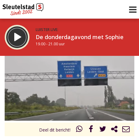
LUISTER LIVE:
De donderdagavond met Sophie
19.00 - 21.00 uur
STRAKS:
De avond van Sleutelstad
21.00 - 0.00 uur
uur 1 van 0
Vorig uur
Volgend uur
Inklappen
Deel dit bericht!