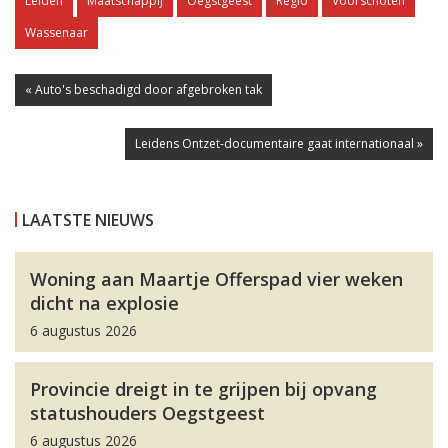
Leiden
Maatschappij
Oegstgeest
Regio
Voorschoten
Wassenaar
« Auto's beschadigd door afgebroken tak
Leidens Ontzet-documentaire gaat internationaal »
LAATSTE NIEUWS
Woning aan Maartje Offerspad vier weken
dicht na explosie
6 augustus 2026
Provincie dreigt in te grijpen bij opvang
statushouders Oegstgeest
6 augustus 2026