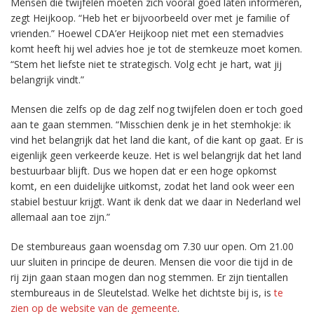
Mensen die twijfelen moeten zich vooral goed laten informeren,
zegt Heijkoop. “Heb het er bijvoorbeeld over met je familie of
vrienden.” Hoewel CDA’er Heijkoop niet met een stemadvies
komt heeft hij wel advies hoe je tot de stemkeuze moet komen.
“Stem het liefste niet te strategisch. Volg echt je hart, wat jij
belangrijk vindt.”
Mensen die zelfs op de dag zelf nog twijfelen doen er toch goed
aan te gaan stemmen. “Misschien denk je in het stemhokje: ik
vind het belangrijk dat het land die kant, of die kant op gaat. Er is
eigenlijk geen verkeerde keuze. Het is wel belangrijk dat het land
bestuurbaar blijft. Dus we hopen dat er een hoge opkomst
komt, en een duidelijke uitkomst, zodat het land ook weer een
stabiel bestuur krijgt. Want ik denk dat we daar in Nederland wel
allemaal aan toe zijn.”
De stembureaus gaan woensdag om 7.30 uur open. Om 21.00
uur sluiten in principe de deuren. Mensen die voor die tijd in de
rij zijn gaan staan mogen dan nog stemmen. Er zijn tientallen
stembureaus in de Sleutelstad. Welke het dichtste bij is, is
te
zien op de website van de gemeente
.