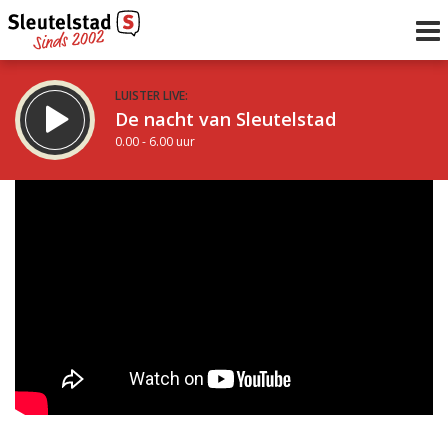
LUISTER LIVE:
De nacht van Sleutelstad
0.00 - 6.00 uur
STRAKS:
De ochtend van Sleutelstad
6.00 - 12.00 uur
uur 1 van 0
Vorig uur
Volgend uur
Inklappen