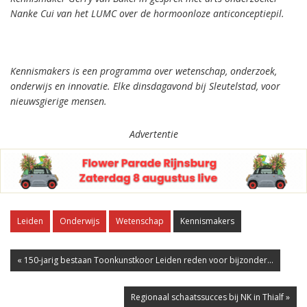
Nanke Cui van het LUMC over de hormoonloze anticonceptiepil.
Kennismakers is een programma over wetenschap, onderzoek,
onderwijs en innovatie. Elke dinsdagavond bij Sleutelstad, voor
nieuwsgierige mensen.
Advertentie
Leiden
Onderwijs
Wetenschap
Kennismakers
« 150-jarig bestaan Toonkunstkoor Leiden reden voor bijzonder...
Regionaal schaatssucces bij NK in Thialf »