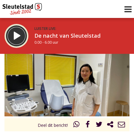
LUISTER LIVE:
De nacht van Sleutelstad
0.00 - 6.00 uur
STRAKS:
De ochtend van Sleutelstad
6.00 - 12.00 uur
uur 1 van 0
Vorig uur
Volgend uur
Inklappen
Deel dit bericht!