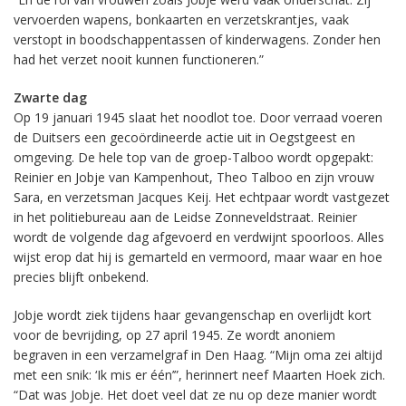
vervoerden wapens, bonkaarten en verzetskrantjes, vaak
verstopt in boodschappentassen of kinderwagens. Zonder hen
had het verzet nooit kunnen functioneren.”
Zwarte dag
Op 19 januari 1945 slaat het noodlot toe. Door verraad voeren
de Duitsers een gecoördineerde actie uit in Oegstgeest en
omgeving. De hele top van de groep-Talboo wordt opgepakt:
Reinier en Jobje van Kampenhout, Theo Talboo en zijn vrouw
Sara, en verzetsman Jacques Keij. Het echtpaar wordt vastgezet
in het politiebureau aan de Leidse Zonneveldstraat. Reinier
wordt de volgende dag afgevoerd en verdwijnt spoorloos. Alles
wijst erop dat hij is gemarteld en vermoord, maar waar en hoe
precies blijft onbekend.
Jobje wordt ziek tijdens haar gevangenschap en overlijdt kort
voor de bevrijding, op 27 april 1945. Ze wordt anoniem
begraven in een verzamelgraf in Den Haag. “Mijn oma zei altijd
met een snik: ‘Ik mis er één’”, herinnert neef Maarten Hoek zich.
“Dat was Jobje. Het doet veel dat ze nu op deze manier wordt