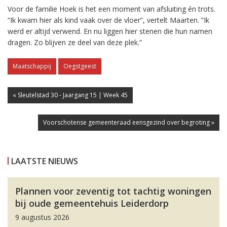
Voor de familie Hoek is het een moment van afsluiting én trots.
“Ik kwam hier als kind vaak over de vloer”, vertelt Maarten. “Ik
werd er altijd verwend. En nu liggen hier stenen die hun namen
dragen. Zo blijven ze deel van deze plek.”
Maatschappij
Oegstgeest
« Sleutelstad 30 - Jaargang 15 | Week 45
Voorschotense gemeenteraad eensgezind over begroting »
LAATSTE NIEUWS
Plannen voor zeventig tot tachtig woningen
bij oude gemeentehuis Leiderdorp
9 augustus 2026