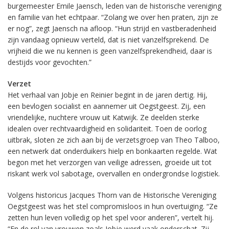
burgemeester Emile Jaensch, leden van de historische vereniging
en familie van het echtpaar. “Zolang we over hen praten, zijn ze
er nog”, zegt Jaensch na afloop. “Hun strijd en vastberadenheid
zijn vandaag opnieuw verteld, dat is niet vanzelfsprekend. De
vrijheid die we nu kennen is geen vanzelfsprekendheid, daar is
destijds voor gevochten.”
Verzet
Het verhaal van Jobje en Reinier begint in de jaren dertig. Hij,
een bevlogen socialist en aannemer uit Oegstgeest. Zij, een
vriendelijke, nuchtere vrouw uit Katwijk. Ze deelden sterke
idealen over rechtvaardigheid en solidariteit. Toen de oorlog
uitbrak, sloten ze zich aan bij de verzetsgroep van Theo Talboo,
een netwerk dat onderduikers hielp en bonkaarten regelde. Wat
begon met het verzorgen van veilige adressen, groeide uit tot
riskant werk vol sabotage, overvallen en ondergrondse logistiek.
Volgens historicus Jacques Thorn van de Historische Vereniging
Oegstgeest was het stel compromisloos in hun overtuiging. “Ze
zetten hun leven volledig op het spel voor anderen”, vertelt hij.
“En de rol van vrouwen zoals Jobje werd vaak onderschat. Zij