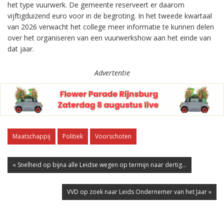
het type vuurwerk. De gemeente reserveert er daarom
vijftigduizend euro voor in de begroting. In het tweede kwartaal
van 2026 verwacht het college meer informatie te kunnen delen
over het organiseren van een vuurwerkshow aan het einde van
dat jaar.
Advertentie
Maatschappij
Politiek
Voorschoten
« Snelheid op bijna alle Leidse wegen op termijn naar dertig...
VVD op zoek naar Leids Ondernemer van het Jaar »