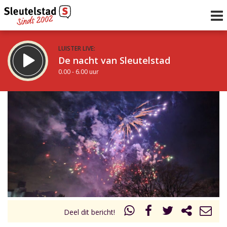
LUISTER LIVE:
De nacht van Sleutelstad
0.00 - 6.00 uur
STRAKS:
De ochtend van Sleutelstad
6.00 - 12.00 uur
uur 1 van 0
Vorig uur
Volgend uur
Inklappen
Deel dit bericht!