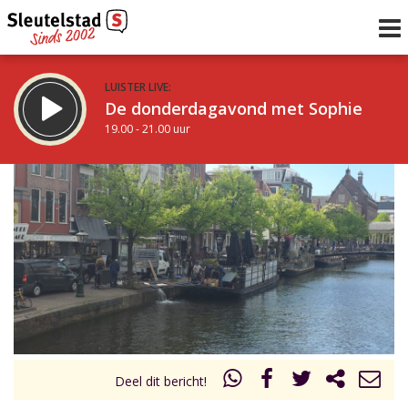
LUISTER LIVE:
De donderdagavond met Sophie
19.00 - 21.00 uur
STRAKS:
De avond van Sleutelstad
21.00 - 0.00 uur
uur 1 van 0
Vorig uur
Volgend uur
Inklappen
Deel dit bericht!