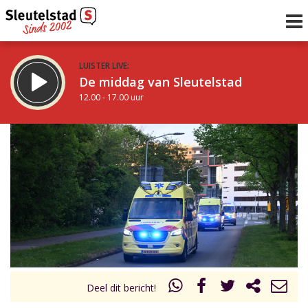
LUISTER LIVE:
De middag van Sleutelstad
12.00 - 17.00 uur
STRAKS:
Sleutelstad 30
17.00 - 19.00 uur
uur 1 van 0
Vorig uur
Volgend uur
Inklappen
Deel dit bericht!