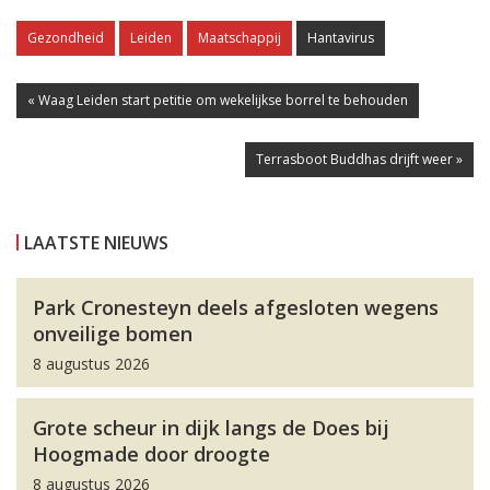
Gezondheid
Leiden
Maatschappij
Hantavirus
« Waag Leiden start petitie om wekelijkse borrel te behouden
Terrasboot Buddhas drijft weer »
LAATSTE NIEUWS
Park Cronesteyn deels afgesloten wegens
onveilige bomen
8 augustus 2026
Grote scheur in dijk langs de Does bij
Hoogmade door droogte
8 augustus 2026