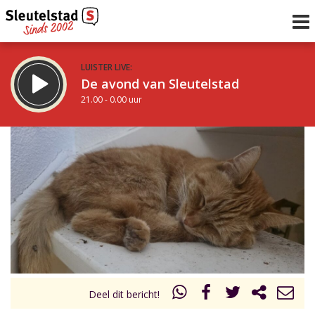
LUISTER LIVE:
De avond van Sleutelstad
21.00 - 0.00 uur
STRAKS:
De nacht van Sleutelstad
0.00 - 6.00 uur
uur 1 van 0
Vorig uur
Volgend uur
Inklappen
Deel dit bericht!