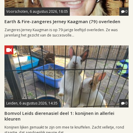
Voorschoten, 6 augustus 2026, 18:05
0
Earth & Fire-zangeres Jerney Kaagman (79) overleden
Zangeres Jerney Kaagman is op 79-jarige leeftijd overleden. Ze was
jarenlang het gezicht van de succesvolle...
Leiden, 6 augustus 2026, 14:35
0
Bomvol Leids dierenasiel deel 1: konijnen in allerlei
kleuren
Konijnen lijken gemaakt te zijn om mee te knuffelen. Zacht velletje, rond
staartje, dat aandoenlijk neusje dat...