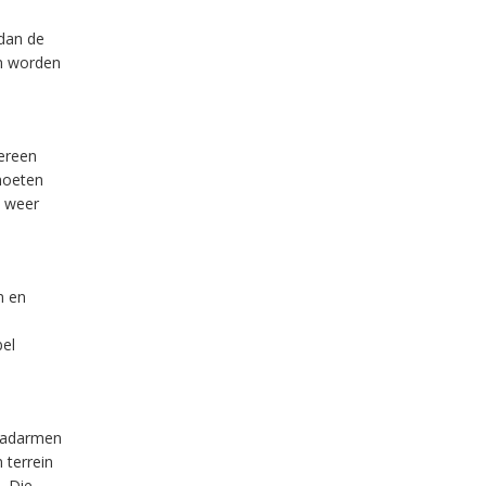
 dan de
en worden
dereen
moeten
k weer
n en
bel
laadarmen
 terrein
. Die