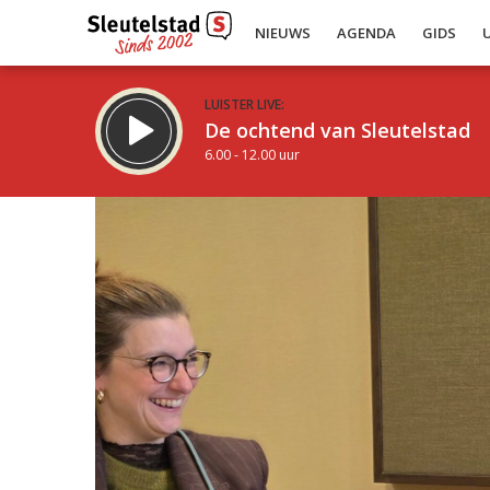
NIEUWS
AGENDA
GIDS
LUISTER LIVE:
De ochtend van Sleutelstad
6.00 - 12.00 uur
Inklappen