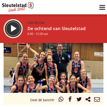
LUISTER LIVE:
De ochtend van Sleutelstad
6.00 - 12.00 uur
STRAKS:
De middag van Sleutelstad
12.00 - 17.00 uur
uur 1 van 0
Vorig uur
Volgend uur
Inklappen
Deel dit bericht!