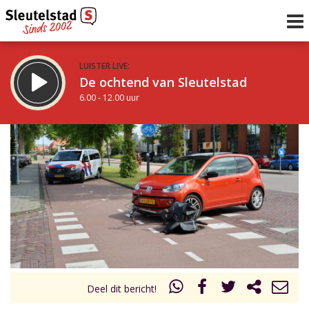
LUISTER LIVE:
De ochtend van Sleutelstad
6.00 - 12.00 uur
STRAKS:
De middag van Sleutelstad
12.00 - 19.00 uur
uur 1 van 0
Vorig uur
Volgend uur
Inklappen
Deel dit bericht!