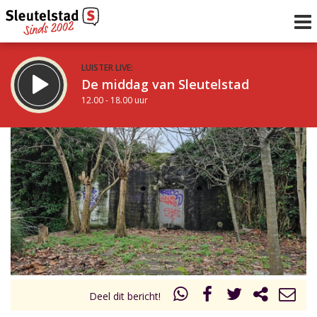
LUISTER LIVE:
De middag van Sleutelstad
12.00 - 18.00 uur
STRAKS:
De avond van Sleutelstad
18.00 - 21.00 uur
uur 1 van 0
Vorig uur
Volgend uur
Inklappen
Deel dit bericht!