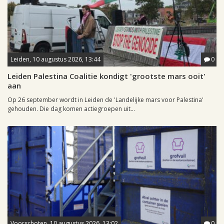
Leiden, 10 augustus 2026, 13:44
0
Leiden Palestina Coalitie kondigt 'grootste mars ooit'
aan
Op 26 september wordt in Leiden de 'Landelijke mars voor Palestina'
gehouden. Die dag komen actiegroepen uit...
Voorschoten, 10 augustus 2026, 13:02
0