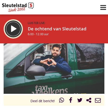
LUISTER LIVE:
De ochtend van Sleutelstad
6.00 - 12.00 uur
STRAKS:
De middag van Sleutelstad
12.00 - 18.00 uur
uur 1 van 0
Vorig uur
Volgend uur
Inklappen
Deel dit bericht!