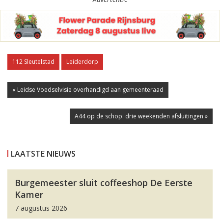
112 Sleutelstad
Leiderdorp
« Leidse Voedselvisie overhandigd aan gemeenteraad
A44 op de schop: drie weekenden afsluitingen »
LAATSTE NIEUWS
Burgemeester sluit coffeeshop De Eerste
Kamer
7 augustus 2026