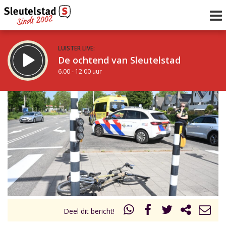
LUISTER LIVE:
De ochtend van Sleutelstad
6.00 - 12.00 uur
STRAKS:
De middag van Sleutelstad
12.00 - 18.00 uur
uur 1 van 0
Vorig uur
Volgend uur
Inklappen
Deel dit bericht!