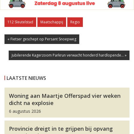
112 Sleutelstad
Maatschappij
Regio
« Fietser geschept op Persant Snoepweg
Jubilerende Kagerzoom Parkrun verwacht honderd hardlopende... »
LAATSTE NIEUWS
Woning aan Maartje Offerspad vier weken
dicht na explosie
6 augustus 2026
Provincie dreigt in te grijpen bij opvang