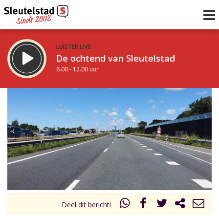
LUISTER LIVE:
De ochtend van Sleutelstad
6.00 - 12.00 uur
STRAKS:
De middag van Sleutelstad
12.00 - 18.00 uur
uur 1 van 0
Vorig uur
Volgend uur
Inklappen
Deel dit bericht!