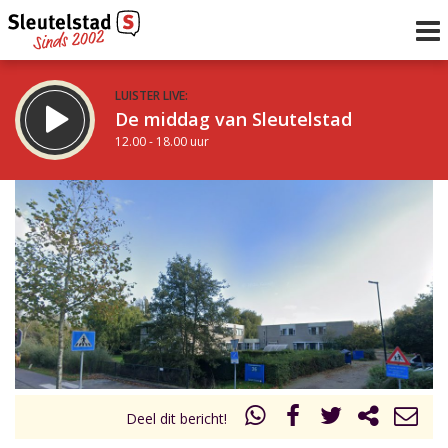
LUISTER LIVE:
De middag van Sleutelstad
12.00 - 18.00 uur
STRAKS:
De vrijdagavond met Keanu
18.00 - 19.00 uur
uur 1 van 0
Vorig uur
Volgend uur
Inklappen
Deel dit bericht!