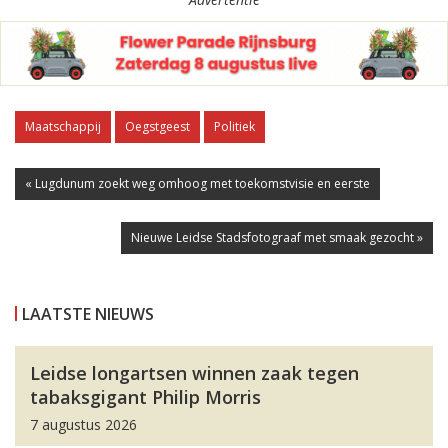
Maatschappij
Oegstgeest
Politiek
« Lugdunum zoekt weg omhoog met toekomstvisie en eerste
Nieuwe Leidse Stadsfotograaf met smaak gezocht »
LAATSTE NIEUWS
Leidse longartsen winnen zaak tegen
tabaksgigant Philip Morris
7 augustus 2026