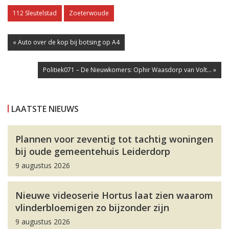
112 Sleutelstad
Zoeterwoude
« Auto over de kop bij botsing op A4
Politiek071 – De Nieuwkomers: Ophir Waasdorp van Volt... »
LAATSTE NIEUWS
Plannen voor zeventig tot tachtig woningen
bij oude gemeentehuis Leiderdorp
9 augustus 2026
Nieuwe videoserie Hortus laat zien waarom
vlinderbloemigen zo bijzonder zijn
9 augustus 2026