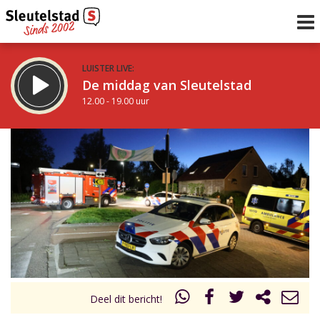
LUISTER LIVE:
De middag van Sleutelstad
12.00 - 19.00 uur
STRAKS:
De avond van Sleutelstad
19.00 - 22.00 uur
uur 1 van 0
Vorig uur
Volgend uur
Inklappen
Deel dit bericht!