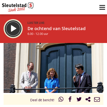
LUISTER LIVE:
De ochtend van Sleutelstad
6.00 - 12.00 uur
STRAKS:
De middag van Sleutelstad
12.00 - 18.00 uur
uur 1 van 0
Vorig uur
Volgend uur
Inklappen
Deel dit bericht!