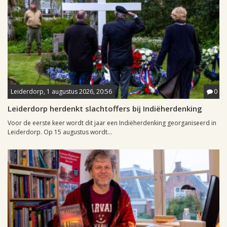
Leiderdorp, 1 augustus 2026, 20:56
0
Leiderdorp herdenkt slachtoffers bij Indiëherdenking
Voor de eerste keer wordt dit jaar een Indiëherdenking georganiseerd in
Leiderdorp. Op 15 augustus wordt...