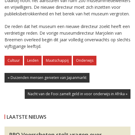
Daarbij hoort het aansturen van ruim 200 museummedewerkers
en vrijwilligers. De nieuwe directeur moet zich inzetten voor
publieksbetrokkenheid en het bereik van het museum vergroten.
De reden dat het museum een nieuwe directeur zoekt heeft een
verdrietige reden. De vorige museumdirecteur Marjolein van
Breemen overleed begin dit jaar volledig onverwachts op slechts
vijftigjarige leeftijd.
Cultuur
Leiden
Maatschappij
Onderwijs
« Duizenden mensen genieten van Japanmarkt
Nacht van de Fooi zamelt geld in voor onderwijs in Afrika »
LAATSTE NIEUWS
PRO Voorschoten stelt vragen over