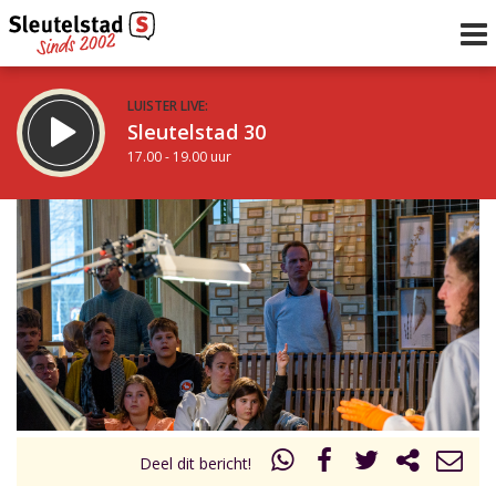
LUISTER LIVE:
Sleutelstad 30
17.00 - 19.00 uur
STRAKS:
De avond van Sleutelstad
19.00 - 0.00 uur
uur 1 van 0
Vorig uur
Volgend uur
Inklappen
Deel dit bericht!