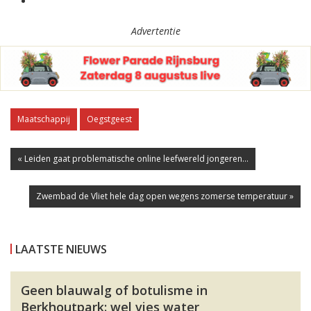
Advertentie
Maatschappij
Oegstgeest
« Leiden gaat problematische online leefwereld jongeren...
Zwembad de Vliet hele dag open wegens zomerse temperatuur »
LAATSTE NIEUWS
Geen blauwalg of botulisme in
Berkhoutpark: wel vies water