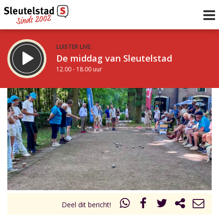
LUISTER LIVE:
De middag van Sleutelstad
12.00 - 18.00 uur
STRAKS:
De avond van Sleutelstad
18.00 - 19.00 uur
uur 1 van 0
Vorig uur
Volgend uur
Inklappen
Deel dit bericht!